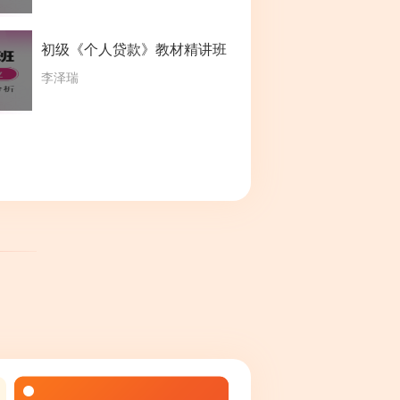
初级《个人贷款》教材精讲班
李泽瑞
初级《银行管理》教材精讲班
李楠
初级《风险管理》教材精讲班
李开源
初级《公司信贷》教材精讲班
王玉婷