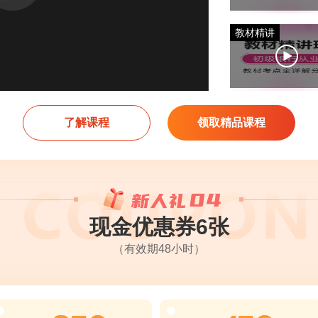
教材精讲
教材精讲
了解课程
领取精品课程
教材精讲
现金优惠券6张
（有效期48小时）
教材精讲