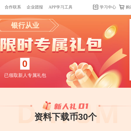
合作联系
企业团报
APP学习工具
学习中心
购
银行从业
0
已领取新人专属礼包
资料下载币30个