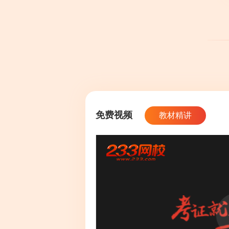
免费视频
教材精讲