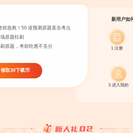
新用户如
考前急救！50 道预测原题直击考点
考场原题狂刷
道必刷原题，考前吃透不丢分
1.注册
领取30下载币
3.进入我的