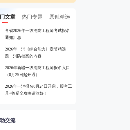
门文章
热门专题
原创精选
各省2026年一级消防工程师考试报名
8.24起报名！快加入202
1
通知汇总
答疑+备考指导营
2026年一消《综合能力》章节精选
各省2026年一级消防工程
2
题：消防档案的内容
间、入口汇总
2026年新疆一级消防工程师报名入口
各省市2025年一级消防工
3
（8月25日起开通）
格名单汇总
2026年一消报名8月24日开启，报考工
欢迎加入2025一消查分服
4
具+答疑全攻略请收好！
与考友一起蹲守成绩！
动交流