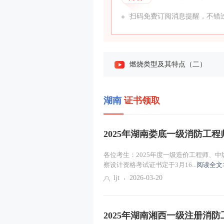
扫码免费订阅消息提醒，不错过
燃烧类型及其特点（二）
火灾的定义、分类与危害
湖南
证书领取
建筑火灾发展及蔓延的机理
防火和灭火的基本原理与方法
2025年湖南娄底一级消防工
爆炸的分类及典型爆炸危险源
各位考生：2025年度一级造价工程师、
察设计资格考试证书定于3月16...
阅读全文
储存物品的火灾危险性分类（
ljt
2026-03-20
项目导学
2025年湖南湘西一级注册消