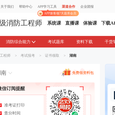
关于我们
关于我们
帮助中心
帮助中心
APP学习工具
APP学习工具
渠道合作
渠道合作
企业团报
企业团报
APP新客领7天题库会员
APP新客领7天题库会员
级消防工程师
系统课
直播课
体验课
下载A
消防综合能力
考试题库
资料下载
干货
工程师
>
考试报考
>
证书领取
>
湖南
湖南
免费领资料包
微信订阅提醒
准考证打印
查分时间