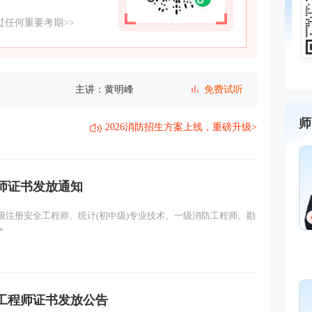
任何重要考期>>
主讲：黄明峰
免费试听
主讲：黄明峰
免费试听
师
2026消防招生方案上线，重磅升级>
主讲：黄明峰
免费试听
黄明峰
封“神”级老师
主讲：消防安全技术综合能力
主讲：黄明峰
免费试听
程师证书发放通知
消防安全技术实务,消防安全
术综合能力,消防安全案例分
安全生产技术基础
主讲：黄明峰
免费试听
中级注册安全工程师、统计(初中级)专业技术、一级消防工程师、勘
免费听
>
主要从事一级消防工程师、
安全工程师等考试培训。
一）
主讲：黄明峰
免费试听
主讲：黄明峰
免费试听
程一波
直播女神
防工程师证书发放公告
主讲：消防安全技术综合能力