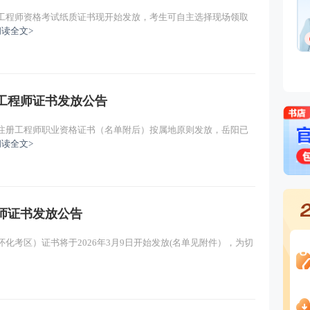
主讲：黄明峰
免费试听
消防安全技术实务,消防安全
计工程师资格考试纸质证书现开始发放，考生可自主选择现场领取
术综合能力
阅读全文>
主讲：黄明峰
免费试听
免费听
吉林大学建筑工程技术专业
级消防工程师，消防安全与
项目相关负责人。
主讲：黄明峰
免费试听
防工程师证书发放公告
计注册工程师职业资格证书（名单附后）按属地原则发放，岳阳已
阅读全文>
程师证书发放公告
怀化考区）证书将于2026年3月9日开始发放(名单见附件），为切