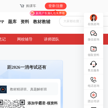
购课车
购课车
登录/注册
登录/注册
新用户专属礼包免费领
新用户专属礼包免费领
PP
题库
资料
教材教辅
在线咨询
笔记
网校辅导
讲师团队
微信咨询
领取资料
距2026一消考试还有
售后服务
电话咨询
教材精讲班、真题解析班
团企培训