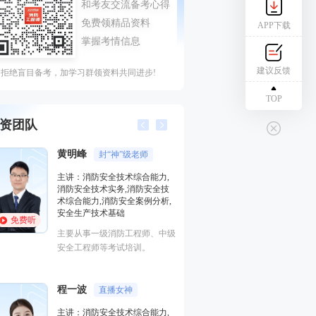
APP下载
建议反馈
拒绝盲目备考，加学习群领资料共同进步!
TOP
资团队
侯跃
,
主讲：消防安全案例分析,消防
技
安全案例分析,基础知识,中级技
析,
能,中级实操
免费听
国家一级注册消防工程师、一级
中级
注册建造师，富有现场施工经
验，授课风格化繁为简、深入浅
出、通俗易懂！
黄明峰
封“神”级老师
主讲：消防安全技术综合能力,
,
消防安全技术实务,消防安全技