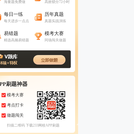
海量题免费做
高效锁分72小时
进入做题
进入做题
每日一练
历年真题
每天进步一点点
真题实战演练
进入做题
进入做题
易错题
模考大赛
精选高频易错题
同场闯关做题
APP刷题神器
模考大赛
考点打卡
做题闯关
扫描二维码 下载233网校APP刷题