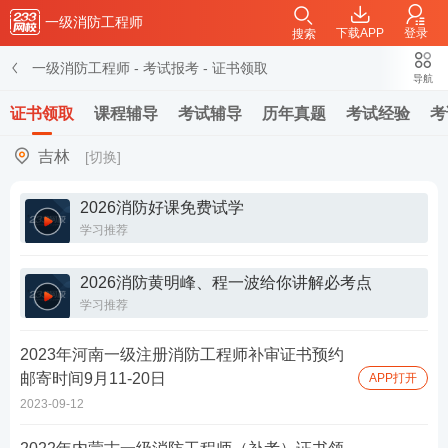
一级消防工程师
下载APP
登录
搜索
一级消防工程师
-
考试报考
-
证书领取
导航
证书领取
课程辅导
考试辅导
历年真题
考试经验
考
吉林
[切换]
2026消防好课免费试学
学习推荐
2026消防黄明峰、程一波给你讲解必考点
学习推荐
2023年河南一级注册消防工程师补审证书预约
邮寄时间9月11-20日
APP打开
2023-09-12