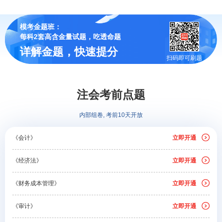
模考金题班：
每科2套高含金量试题，吃透命题
详解金题，快速提分
扫码即可刷题
注会考前点题
内部组卷, 考前10天开放
《会计》
立即开通
《经济法》
立即开通
《财务成本管理》
立即开通
《审计》
立即开通