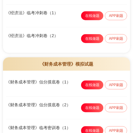
《经济法》临考冲刺卷（1）
在线做题
APP刷题
《经济法》临考冲刺卷（2）
在线做题
APP刷题
《财务成本管理》模拟试题
《财务成本管理》估分摸底卷（1）
在线做题
APP刷题
《财务成本管理》估分摸底卷（2）
在线做题
APP刷题
《财务成本管理》临考密训卷（1）
在线做题
APP刷题