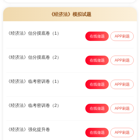
《经济法》模拟试题
《经济法》估分摸底卷（1）
在线做题
APP刷题
《经济法》估分摸底卷（2）
在线做题
APP刷题
《经济法》临考密训卷（1）
在线做题
APP刷题
《经济法》临考密训卷（2）
在线做题
APP刷题
《经济法》强化提升卷
在线做题
APP刷题