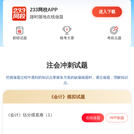
233网校APP
进入下载
随时随地在线做题
易错试题
模考大赛
考前点题
注会冲刺试题
挖掘做题过程中遇到的知识点掌握各方面的缺漏做题时，通过做题，理解知识
点。
《会计》模拟试题
《会计》估分摸底卷（1）
在线做题
APP刷题