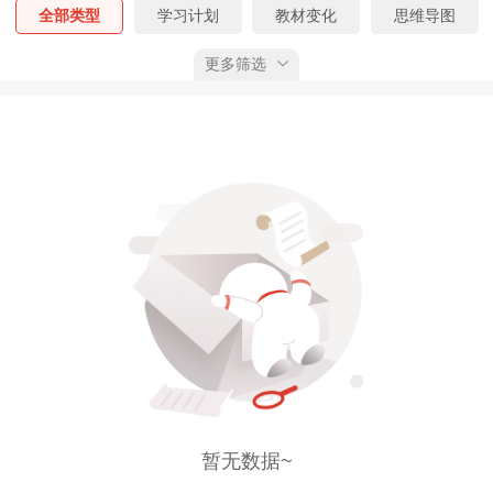
全部类型
学习计划
教材变化
思维导图
更多筛选
速记考点
核心考点
真题精析
模拟试题
考情分析
课程讲义
答题技巧
答题模板
学习笔记
报名指导手册
默写本
模考大赛
经典母题
全部考期
预习阶段
基础阶段
强化阶段
冲刺阶段
全部状态
已上线
预告
已获权限
综合排序
按上线时间
按下载量
按推荐值
暂无数据~