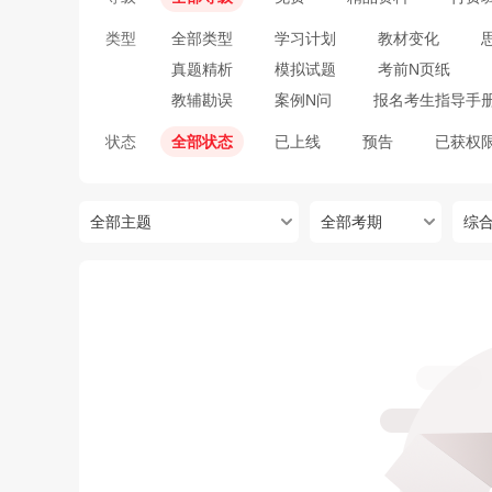
类型
全部类型
学习计划
教材变化
真题精析
模拟试题
考前N页纸
教辅勘误
案例N问
报名考生指导手
状态
全部状态
已上线
预告
已获权
全部主题
全部考期
综