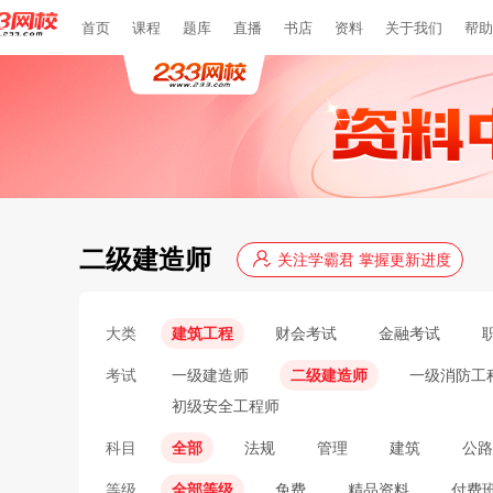
首页
课程
题库
直播
书店
资料
关于我们
帮助
二级建造师
关注学霸君 掌握更新进度
大类
建筑工程
财会考试
金融考试
考试
一级建造师
二级建造师
一级消防工
初级安全工程师
科目
全部
法规
管理
建筑
公路
等级
全部等级
免费
精品资料
付费