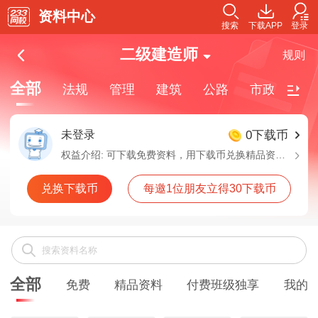
资料中心
搜索
下载APP
登录
二级建造师
规则
全部
法规
管理
建筑
公路
市政
机
未登录
0下载币
权益介绍:
可下载免费资料，用下载币兑换精品资料，付费班级独享资料需要购买对应班级解锁下载
兑换下载币
每邀1位朋友立得30下载币
全部
免费
精品资料
付费班级独享
我的