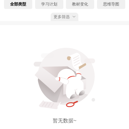
全部类型
学习计划
教材变化
思维导图
更多筛选
记忆口诀
时间、数字、计算考点
速记考点
真题精析
模拟试题
考前N页纸
考情分析
答题模板
学习笔记
工作证明模板
教辅勘误
案例N问
报名考生指导手册
真题勘误
真题考点
全部考期
预习阶段
基础阶段
强化阶段
冲刺阶段
全部状态
已上线
预告
已获权限
综合排序
按上线时间
按下载量
按推荐值
暂无数据~