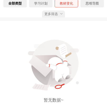
全部类型
学习计划
教材变化
思维导图
更多筛选
记忆口诀
时间、数字、计算考点
速记考点
真题精析
模拟试题
考前N页纸
考情分析
答题模板
学习笔记
工作证明模板
教辅勘误
案例N问
报名考生指导手册
真题勘误
真题考点
全部考期
预习阶段
基础阶段
强化阶段
冲刺阶段
全部状态
已上线
预告
已获权限
综合排序
按上线时间
按下载量
按推荐值
暂无数据~