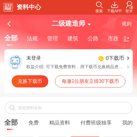
资料中心
搜索
下载APP
登录
二级建造师
规则
全部
法规
管理
建筑
公路
市政
机
未登录
0下载币
权益介绍:
可下载免费资料，用下载币兑换精品资料，付费班级独享资料需要购买对应班级解锁下载
兑换下载币
每邀1位朋友立得30下载币
全部
免费
精品资料
付费班级独享
我的