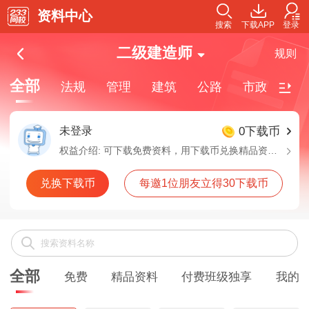
资料中心
搜索
下载APP
登录
二级建造师
规则
全部
法规
管理
建筑
公路
市政
机
未登录
0下载币
权益介绍:
可下载免费资料，用下载币兑换精品资料，付费班级独享资料需要购买对应班级解锁下载
兑换下载币
每邀1位朋友立得30下载币
全部
免费
精品资料
付费班级独享
我的