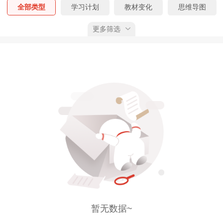
全部类型
学习计划
教材变化
思维导图
更多筛选
核心考点
真题精析
模拟试题
易错题
考前N页纸
考情分析
数字型考点
学习笔记
工作证明模板
考试大纲
默写本
模考大赛
四色笔记
易混淆考点
答题模版
全部考期
预习阶段
基础阶段
强化阶段
冲刺阶段
全部状态
已上线
预告
已获权限
综合排序
按上线时间
按下载量
按推荐值
暂无数据~