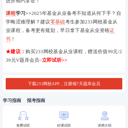
进步相约拿证！
课程
学习>>
2025年基金从业备考不知道从何下手？自
学晦涩难理解？建议
零基础
考生参加233网校基金从
业课程，备考更有规划，早日拿下基金从业资格
证
书
！
★建议：
购买233网校基金从业课程，赠送价值99元/2
39元V题库会员~
立即试听>>
下载233网校APP，注册领7天题库会员
学习指南
报考指南
免费试听
好课试听
讲师介绍