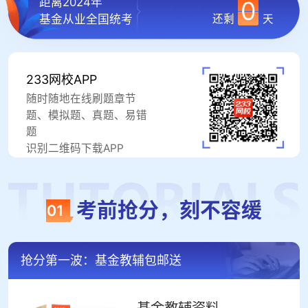
距离2024年
0
还剩
天
基金从业全国统考
233网校APP
随时随地在线刷题章节
题、模拟题、真题、易错
题
识别二维码下载APP
考前抢分，刻不容缓
01
抢分第一波：基金教辅包邮送
基金教辅资料