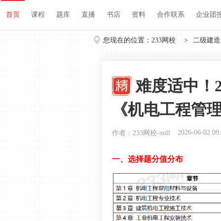
首页
课程
题库
直播
书店
资料
首页
课程
题库
直播
书店
资料
合作联系
企业团
您现在的位置：
233网校
>
二级建造
难度适中！2
《机电工程管
2026-06-02 09
作者：233网校-null
一、选择题分值分布