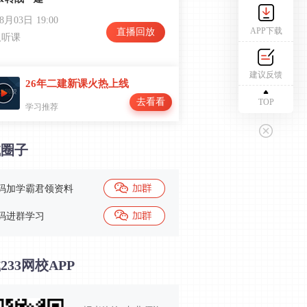
08月03日
19:00
APP下载
直播回放
人听课
建议反馈
26年二建新课火热上线
去看看
TOP
学习推荐
试圈子
码加学霸君领资料
码进群学习
233网校APP