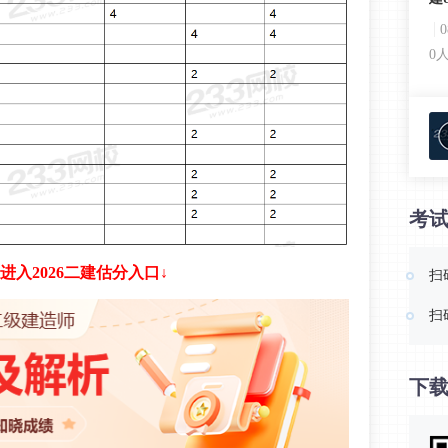
0
考
进入2026二建估分入口↓
扫
扫
下载