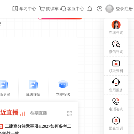
购课车
登录/注册
学习中心
购课车
客服中心
登录
|
注册
新用户专属礼包免费领
记
在线咨询
微信咨询
领取资料
售后服务
听更多
班级详情
立即报名
电话咨询
最近直播
往期直播
二建查分注意事项&2027如何备考二
费
团企培训
&转战一建