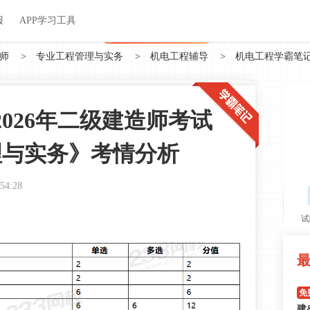
关于我们
帮助中心
APP学习工具
渠道合作
企业团报
报
APP学习工具
APP新客领7天题库会员
师
>
专业工程管理与实务
>
机电工程辅导
>
机电工程学霸笔
026年二级建造师考试
理与实务》考情分析
:54:28
试
免
建