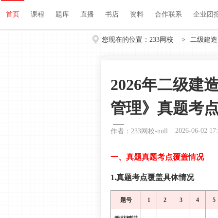
首页
课程
题库
直播
书店
资料
首页
课程
题库
直播
书店
资料
合作联系
企业团
您现在的位置：
233网校
>
二级建造
2026年二级
管理》真题考点
日）
2026-06-02 17
作者：233网校-null
一、真题真题考点覆盖情况
1.真题考点覆盖具体情况
题号
1
2
3
4
5