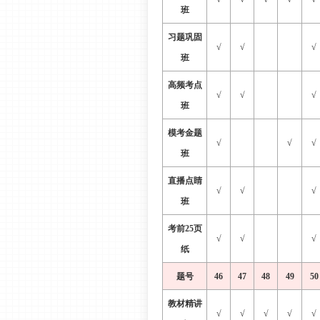
班
习题巩固
√
√
√
班
高频考点
√
√
√
班
模考金题
√
√
√
班
直播点睛
√
√
√
班
考前
25页
√
√
√
纸
题号
46
47
48
49
50
教材精讲
√
√
√
√
√