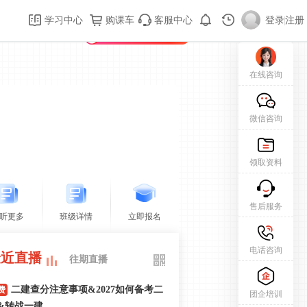
购课车
登录/注册
学习中心
购课车
客服中心
登录
|
注册
新用户专属礼包免费领
在线咨询
微信咨询
领取资料
售后服务
听更多
班级详情
立即报名
电话咨询
最近直播
往期直播
二建查分注意事项&2027如何备考二
费
团企培训
&转战一建