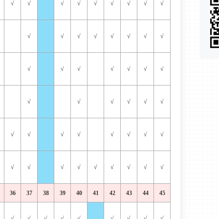
√
√
√
√
√
√
√
√
√
√
√
√
√
√
√
√
√
√
√
√
√
√
√
√
√
√
√
√
√
√
√
√
√
√
√
√
√
√
√
√
√
√
√
√
√
√
√
36
37
38
39
40
41
42
43
44
45
√
√
√
√
√
√
√
√
√