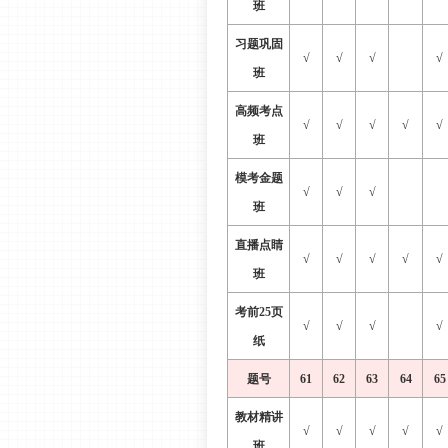
班
习题巩固
√
√
√
√
班
高频考点
√
√
√
√
√
班
模考金题
√
√
√
班
直播点睛
√
√
√
√
√
班
考前
25页
√
√
√
√
纸
题号
61
62
63
64
65
教材精讲
√
√
√
√
√
班