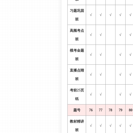
习题巩固
√
√
√
√
√
班
高频考点
√
√
√
√
班
模考金题
√
√
√
√
班
直播点睛
√
√
√
√
班
考前
25页
√
√
√
√
纸
题号
76
77
78
79
80
教材精讲
√
√
√
√
√
班