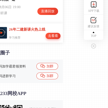
08月06日
19:00
APP下载
直播回放
人听课
建议反馈
26年二建新课火热上线
去看看
TOP
学习推荐
试圈子
码加学霸君领资料
码进群学习
233网校APP