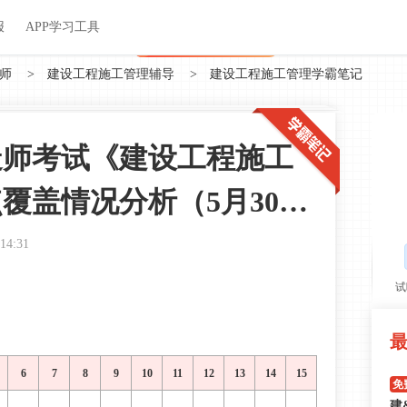
关于我们
帮助中心
APP学习工具
渠道合作
企业团报
报
APP学习工具
APP新客领7天题库会员
师
>
建设工程施工管理辅导
>
建设工程施工管理学霸笔记
建造师考试《建设工程施工
覆盖情况分析（5月30
:14:31
试
6
7
8
9
10
11
12
13
14
15
免
建