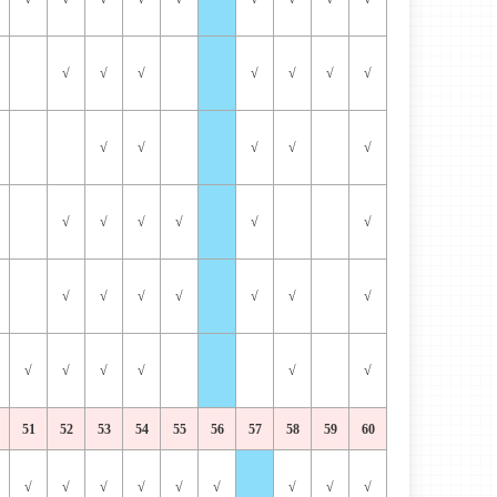
√
√
√
√
√
√
√
√
√
√
√
√
√
√
√
√
√
√
√
√
√
√
√
√
√
√
√
√
√
√
√
51
52
53
54
55
56
57
58
59
60
√
√
√
√
√
√
√
√
√