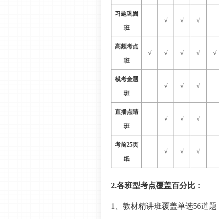
习题巩固
√
√
√
班
高频考点
√
√
√
√
√
班
模考金题
√
√
√
班
直播点睛
√
√
√
班
考前
25页
√
√
√
纸
2.各班型考点覆盖百分比：
1、教材精讲班覆盖单选56道题