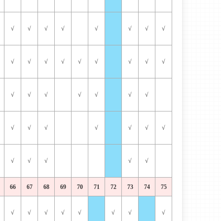
√
√
√
√
√
√
√
√
√
√
√
√
√
√
√
√
√
√
√
√
√
√
√
√
√
√
√
√
√
√
√
√
√
√
√
√
66
67
68
69
70
71
72
73
74
75
√
√
√
√
√
√
√
√