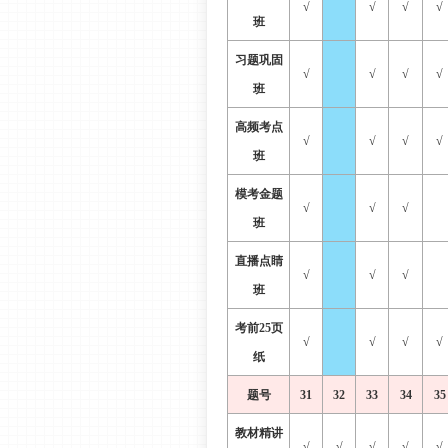
√
√
√
√
班
习题巩固
√
√
√
√
班
高频考点
√
√
√
√
班
模考金题
√
√
√
班
直播点睛
√
√
√
班
考前
25页
√
√
√
√
纸
题号
31
32
33
34
35
教材精讲
√
√
√
√
√