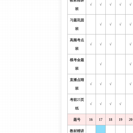
教材精讲
√
√
√
√
√
班
习题巩固
√
√
√
√
班
高频考点
√
√
√
√
班
模考金题
√
√
班
直播点睛
√
√
√
√
班
考前
25页
√
√
√
√
纸
题号
16
17
18
19
20
教材精讲