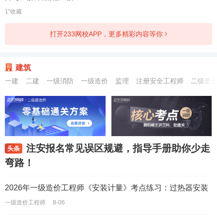
1"收藏
打开233网校APP，更多精彩内容等你
建筑
一建
二建
一级消防
一级造价
监理
注册安全工程师
二级造
注安报名常见误区规避，指导手册助你少走
头条
弯路！
2026年一级造价工程师《安装计量》考点练习：过热器安装
一级造价工程师
8-06