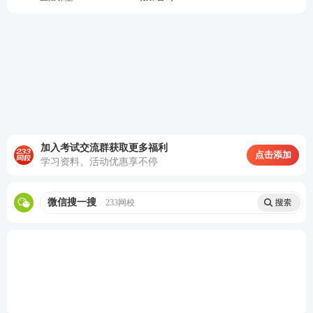
第一章 社会工作服务
2
-
2
2
的内涵
第二章 社会工作服务
1
-
1
1
发展的基本原则
第三章 开展社会工作
服务应重点掌握的相
-
-
-
-
关政治理论
第四章 社会工作服务
加入考试交流群获取更多福利
点击添加
专业价值观与道德规
4
2
6
8
学习资料、活动优惠享不停
范
第五章 人类行为与社
微信搜一搜
233网校
2
-
2
2
会环境
第六章 社会工作服务
5
2
7
9
的专业理论及其应用
第七章 个案社会工作
10
2
12
14
服务方法