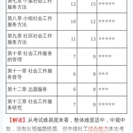
第七章 个案社会工作
⭐⭐⭐⭐⭐
12
15
服务方法
第八章 小组社会工作
⭐⭐⭐⭐⭐
10
12
服务方法
第九章 社区社会工作
⭐⭐⭐⭐⭐
11
13
服务方法
第十章 社会工作服务
⭐⭐⭐⭐
7
9
的管理
第十一章 社会工作服
⭐⭐⭐
6
8
务督导
⭐⭐⭐
第十二章 志愿服务
6
8
第十三章 社会工作服
⭐⭐⭐⭐⭐
7
9
务研究
【解读】
从考试难易度来看，整体难度适中，中规中
矩，没有出现偏题怪题。但中级社工
综合能力
本次考