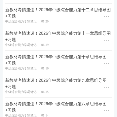
题量
合计
新教材考情速递！2026年中级综合能力第十二章思维导图
章节
单选题
多选题
题量
分值
+习题
中级综合能力学霸笔记
01-20
第一章 社会工作服
2
2
4
6
务的内涵
新教材考情速递！2026年中级综合能力第十一章思维导图
+习题
第二章 社会工作服
1
-
1
1
中级综合能力学霸笔记
01-19
务发展的基本原则
第三章 开展社会工
新教材考情速递！2026年中级综合能力第十章思维导图
作服务应重点掌握的
-
-
-
-
+习题
相关政治理论
中级综合能力学霸笔记
01-16
第四章 社会工作服
新教材考情速递！2026年中级综合能力第九章思维导图
务专业价值观与道德
4
2
6
8
+习题
规范
中级综合能力学霸笔记
01-15
第五章 人类行为与
2
-
2
2
社会环境
新教材考情速递！2026年中级综合能力第八章思维导图
+习题
第六章 社会工作服
中级综合能力学霸笔记
01-14