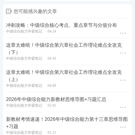
第八章 小组社会工作
5
2
7
9
您可能感兴趣的文章
服务方法
第九章 社区社会工作
冲刺攻略：中级综合核心考点、重点章节与分值分布
1
-
1
1
服务方法
中级综合能力学霸笔记
04-24
第十章 社会工作服务
3
1
4
5
这章太难啃！中级综合第六章社会工作理论难点全攻克
的管理
（下）
第十一章 社会工作服
中级综合能力学霸笔记
04-10
1
1
2
3
务督导
这章太难啃！中级综合第六章社会工作理论难点全攻克
第十二章 志愿服务
4
2
6
8
（上）
中级综合能力学霸笔记
04-09
第十三章 社会工作服
3
1
4
5
务研究
2026年中级综合能力新教材思维导图+习题汇总
中级综合能力学霸笔记
02-01
【解读】
本次考试，人大版教材考核涉及41道单选，
13道多选，共计54题。
新教材考情速递！2026年中级综合能力第十三章思维导图
+习题
3.【中社版】试题章节分值分布
中级综合能力学霸笔记
01-21