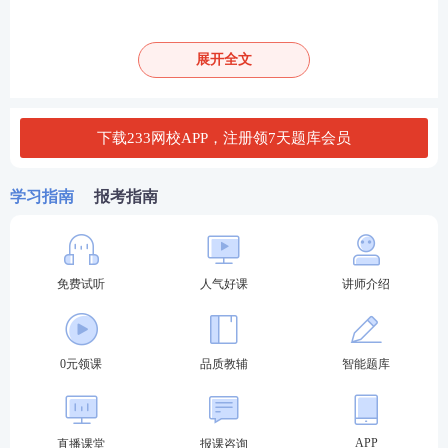
试较之往年考得更细。尤其像“冲突技巧”“伦理难
题”等知识点考查力度加大。
展开全文
从题量分布来看，综合中中社版试题要多于人大版试
题，人大版54题，中社
版
73题。
下载233网校APP，注册领7天题库会员
从分值分布来看，
延续了往年考试风格，重心仍然在
三大直接方法。考查分值达38分，值得一提的是新增
学习指南
报考指南
两章“政治理论”仅考查1分，考查分值较低的是第2
章、第3章、第5章，三章共3分。其他章节均为平
均。
免费试听
人气好课
讲师介绍
2.【人大版】试题章节分值分布
0元领课
品质教辅
智能题库
题量
合计
章节
单选题
多选题
题量
分值
APP
直播课堂
报课咨询