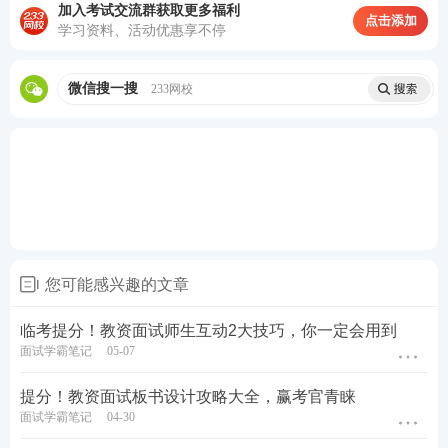
2
、完成试讲的四个环节：导入
-
新授
-
加入考试交流群获取更多福利
点击添加
巩固
-
小结；
学习资料、活动优惠享不停
3
、组织教学活动（小组讨论等），体
微信搜一搜
233网校
现新课改理念；
4
、
要有教学评价，对学生的回答给予
及时有效的反馈；
5
、要注意教姿教态，不要有不雅的肢
体动作，如指、戳、敲黑板，拍桌子
等。
您可能感兴趣的文章
八
、板书就是
板书不仅把课堂的精华写上去，还要
临考提分！教资面试师生互动2大技巧，你一定会用到
把重点写上去
注意：
面试学霸笔记
05-07
1
、板书整洁、布局合理且重点突出；
提分！教资面试板书设计攻略大全，赢考官青睐
面试学霸笔记
04-30
2
、不要写太多，太多时间写板书，导