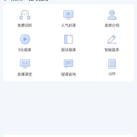
学科特点灵活运用。况且，面试最重
要的是练习、练习、练习！
免费试听
人气好课
老师介绍
六、备考花大
用教材备考要注意的
2
大要点：
量时间看教材
/
1、
在阅读教材时，根据面试涉及的课
完全不看教材
题类型来分类型备考
；
0元领课
面试领课
智能题库
2、
根据目录，了解教材的基本框架和
学科知识
体系，挑选自己不熟悉的篇
APP
直播课堂
报课咨询
目来阅读，毕竟考试会给出知识点相
应的节选教材。
七
、试讲把知
试讲时，除了把知识点讲清楚之外，
识点讲解清楚
还需要：
即可
1
、完成试题清单上的基本要求（这个
非常关键）；