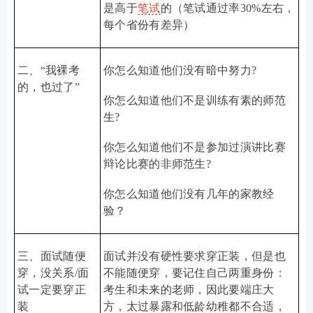
是高于
笔试
的
（笔试通过率
30%
左右，
每个省份有差异）
二
、
“
我裸考
你怎么知道他们没有暗中努力
?
的，也过了
”
你怎么知道他们不是训练有素的师范
生
?
你怎么知道他们不是参加过演讲比赛
辩论比赛的非师范生
?
你怎么知道他们没有几年的家教经
验？
三
、面试随便
面试并没有硬性要求穿正装，但是也
穿，没关系
/面
不能随便穿，要记住自己两重身份：
试一定要穿正
考生和未来的老师，因此要端庄大
装
方，太过暴露和低龄幼稚都不合适，