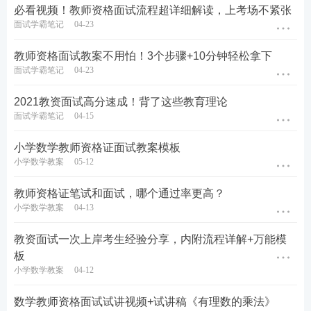
致课堂沉闷乏味。
必看视频！教师资格面试流程超详细解读，上考场不紧张
面试学霸笔记
04-23
九
、不会的问
遇到自己不会的问题，如果胡说八
教师资格面试教案不用怕！3个步骤+10分钟轻松拿下
题就瞎掰呗
道，会给考官非常不好的印象，甚至
面试学霸笔记
04-23
判不合格。正确的做法：
2021教资面试高分速成！背了这些教育理论
1
、诚恳谦虚地回答自己不会；
面试学霸笔记
04-15
2
、选取题干中的某一关键词进行延申
小学数学教师资格证面试教案模板
解读，谈谈自己的看法。
小学数学教案
05-12
教师资格证笔试和面试，哪个通过率更高？
十、考官按照
面试时间紧，工作量大，实际打分过
小学数学教案
04-13
评分标准表严
程中，一般只会做两件事
：
第一是挑
格打分的
毛病，找出你的缺点，然后把这部分
教资面试一次上岸考生经验分享，内附流程详解+万能模
分扣掉一点
；
第二就是给你找亮点，
板
作为你的加分项。
小学数学教案
04-12
数学教师资格面试试讲视频+试讲稿《有理数的乘法》
同时，关于教师资格面试4月15日的报名，还需要准