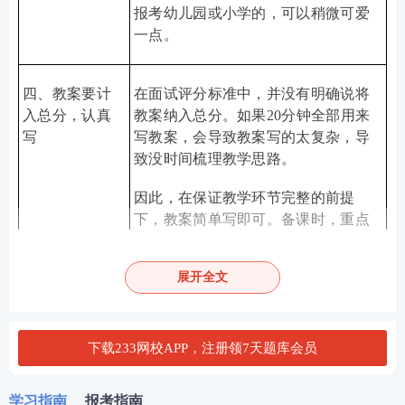
报考幼儿园或小学的，可以稍微可爱
一点。
四
、教案要计
在面试评分标准中，并没有明确说将
入总分，认真
教案纳入总分。如果
20
分钟全部用来
写
写教案，会导致教案写的太复杂，导
致没时间梳理教学思路。
因此，
在保证教学环节完整的前提
下，教案简单写即可。备课时，重点
是要理清教学思路，包括：导入语言
的设计、知识讲授的顺序、提问的语
展开全文
言、预设的答案、过渡句等。
五、备考时，
适当学习答题模板，能够帮助我们快
下载233网校APP，注册领7天题库会员
把答题模板奉
速掌握答题思路和要点，但是不能过
为“圣经”
于依赖，应该是以模板为基础，结合
学习指南
报考指南