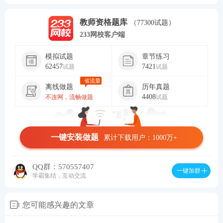
教师资格题库
（77300试题）
233网校客户端
模拟试题
章节练习
62457
7421
试题
试题
省流量
离线做题
历年真题
4408
不连网，流畅做题
试题
一键安装做题
累计下载用户：1000万+
QQ群：570557407
一键加群
学霸集结，互动交流
您可能感兴趣的文章