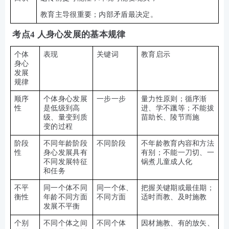
教育主导很重要；内部矛盾最决定。
考点4 人身心发展的基本规律
个体
表现
关键词
教育启示
身心
发展
规律
顺序
个体身心发展
一步一步
量力性原则；循序渐
性
是低级到高
进、学不躐等；不能拔
级、量变到质
苗助长、陵节而施
变的过程
阶段
不同年龄阶段
不同阶段
不年龄教育内容和方法
性
身心发展具有
有别；不能一刀切、一
不同发展特征
锅煮儿童成人化
和任务
不平
同一个体不同
同一个体、
把握关键期或最佳期；
衡性
年龄不同方面
不同方面
适时而教、及时施教
发展不平衡
个别
不同个体之间
不同个体
因材施教、有的放矢、