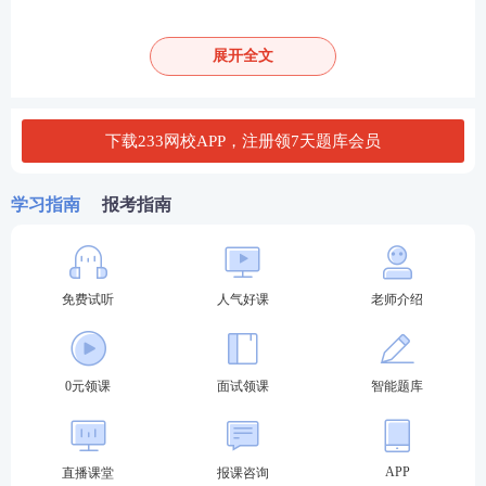
心组织的课程。
备考题干关键词：直接经验。
展开全文
学霸君简单的理解：使学生获得关于现实世界的直接
经验。
下载233网校APP，注册领7天题库会员
代表人物：杜威
学习指南
报考指南
1
关注：
点击>>关注教师学霸君欧数数个人主
页，免费解锁更多教资学霸知识
免费试听
人气好课
老师介绍
2
收藏：
如何查看已收藏的文章？进入【
233网
校APP
】——【我的】——【✩我的收藏/记录/关
注】即可查看！
0元领课
面试领课
智能题库
二、按照课程内容的组织方式：分科课程和综合课
APP
直播课堂
报课咨询