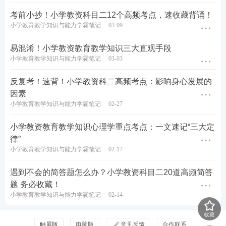
学霸君简单的理解：由国家教育部主导设计开发的课
考前小抄！小学教资科目二12个高频考点，速收藏背诵！
程。
小学教育教学知识与能力学霸笔记
03-09
举例：语文课、数学课等。
易混淆！小学教资教育教学知识三大直观手段
小学教育教学知识与能力学霸笔记
03-03
2.地方课程：
属于二级课程，地方教育主管部门以国
家课程标准为基础，在一定的教育思想和课程观念的
反复考！速背！小学教资科二高频考点：影响身心发展的
因素
指导下，根据地方经济、特点和文化发展等实际情况
小学教育教学知识与能力学霸笔记
02-27
而设计的课程。
小学教资教育教学知识心理学重点考点：一文速记“三大定
关键词：XX省/地区主导开发。
律”
小学教育教学知识与能力学霸笔记
02-17
学霸君简单的理解：由地方某省设计开发的课程。
遇到不会的简答题怎么办？小学教资科目二20道高频简答
举例：《湖南省情》。
题 务必收藏！
小学教育教学知识与能力学霸笔记
02-14
3.校本课程：
属于三级课程，学校编制，自主开发与
实施的民主决策的过程。即校长、教师、课程专家、
收藏
触屏版
电脑版
意见反馈
合作联系