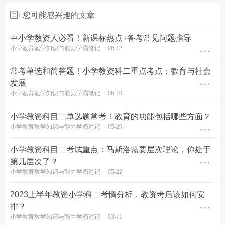
学霸君简单的理解：综合课程强调把多个学科融合起
您可能感兴趣的文章
来。
中小学教资人必看！新课标热点+备考常见问题指导
代表人物：怀特海。
小学教育教学知识与能力学霸笔记
06-12
举例：《品德与社会》《自然》《艺术》《科学》
常考单选和简答题！小学教资科二重点考点：教育与社会
发展
三、从课程设计、开发和管理主体来区分：国家课
小学教育教学知识与能力学霸笔记
06-10
程、地方课程和校本课程。
小学教资科目二单选题常考！教育的功能包括哪些方面？
1.国家课程：
属于一级课程，根据所有公民基本素质
小学教育教学知识与能力学霸笔记
05-29
发展的一般要求设计的，它反映了国家教育的基本标
小学教资科目二考试重点：马斯洛需要层次理论，你处于
准，体现了国家对各个地方、社区的中小学教育的共
第几层次了？
同要求。体现国家教育意志，确保所有公民的共同基
小学教育教学知识与能力学霸笔记
05-22
本素质。
2023上半年教资小学科二考情分析，教资考后该如何安
排？
关键词：国家、全国各地。
小学教育教学知识与能力学霸笔记
03-11