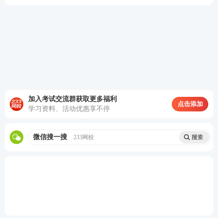
程。
1.分科课程：
是指从不同门类的学科中选取知识，分
为不同门类的科目，强调一门学科逻辑体系的完整
性。
备考题干关键词：分科教学、单一学科。
学霸君简单的理解：使学生获得逻辑严密和条理清晰
加入考试交流群获取更多福利
点击添加
学习资料、活动优惠享不停
的文化知识而设置的不同科目课程。
举例：中国古代的“六艺”、西方古代的“七艺”是最早
微信搜一搜
233网校
的学科课程
2. 综合课程：
组合两门或两门以上学科领域而构成一
门新的学科。
关键词：多学科。