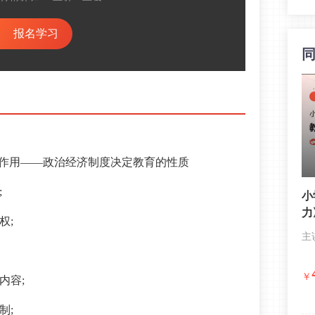
报名学习
约作用——政治经济制度决定教育的性质
;
小
力
权;
主
￥
内容;
制;