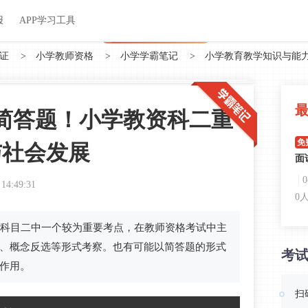
关于我们
帮助中心
APP学习工具
渠道合作
企业团报
报
APP学习工具
APP新客领7天题库会员
证
>
小学教师资格
>
小学学霸笔记
>
小学教育教学知识与能
简答题！小学教资科二重
免
与社会发展
面
 14:49:31
0
科目二中一个较为重要考点，在教师资格考试中主
免
、概念反选等形式考察。也有可能以简答题的形式
考
呼
作用。
0
扫