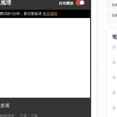
点梳理
自动播放
扫
费试听5分钟，看完整版请
购买课程
扫
的发展
材精讲班
主讲：王璇