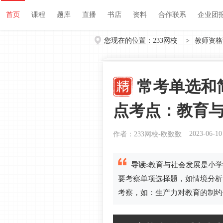
首页
课程
题库
直播
书店
资料
首页
课程
题库
直播
书店
资料
合作联系
企业团
您现在的位置：
233网校
>
教师资格
常考单选和
点考点：教育
2023-06-10
作者：233网校-欧数数
导读:
教育与社会发展是小学
要考察单项选择题，如情境分析
考察，如：生产力对教育的制约