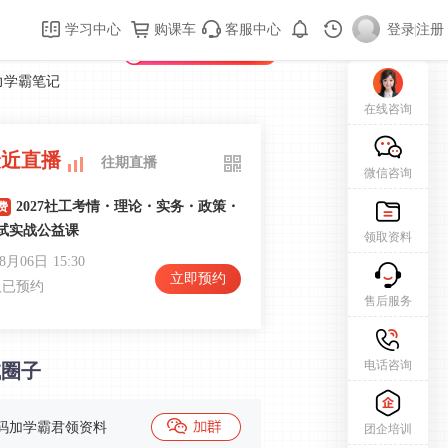
购课车
登录/注册
学习中心
购课车
客服中心
登录
|
注册
新用户专属礼包免费领
力学霸笔记
在线咨询
最近直播
往期直播
微信咨询
2027社工考情・理论・实务・政策・
费
试实战公益课
领取资料
08月06日
15:30
立即预约
人已预约
售后服务
2026初级社会工作实务课程导学
费
电话咨询
试圈子
和
08月13日
19:30
立即预约
人已预约
码加学霸君领资料
团企培训