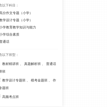
背知识点：课程的分类
含以下科目：
小学教资科目二单选题常考！教育的
高分作文专题（小学）
功能包括哪些方面？
教学设计专题（小学）
小学教资科目二考试重点：马斯洛需
小学教育教学知识与能力
要层次理论，你处于第几层次了？
小学综合素质
2023上半年教资小学科二考情分析，
普通话
教资考后该如何安排？
含以下班型：
考前小抄！小学教资科目二12个高频
1
考点，速收藏背诵！
教材精讲班
、
真题解析班
、
普通话
易混淆！小学教资教育教学知识三大
讲班
直观手段
2
教学设计专题班
、
模考金题班
、
作
反复考！速背！小学教资科二高频考
专题班
点：影响身心发展的因素
3
小学教资教育教学知识心理学重点考
高频考点班
点：一文速记“三大定律”