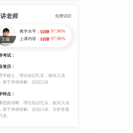
遇到不会的简答题怎么办？小学教资
科目二20道高频简答题 务必收藏！
主讲老师
免费试听
可能会考！小学教资教育教学科目之
97.96%
教学水平：
学生常见疾病防治
97.96%
上课内容：
王璇
小学教资科目二易错易混淆考点：功
能固着VS思维定势
讲考试：
小学教资科目二心理学考试重点：遗
业资历：
忘理论——干扰说
育学硕士，理论知识扎实，能深入浅
会考选择题和简答题！小学教资科目
，善于举例讲解、总结口诀
二常考心理辅导方法
学特点：
难哭了！2022下半年教资小学教育教
课思路清晰，理论知识扎实，能深入浅
学知识考情分析
，善于举例讲解、总结口诀、分析答题
233网校2022上半年教资小学教育教学
巧等。
知识考前点题考点命中考题7题
教师资格证小学教育教学知识高频易