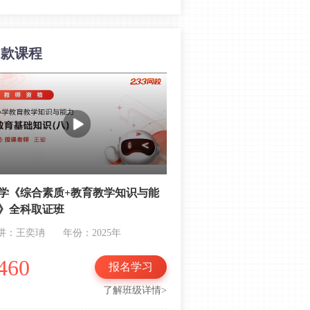
加德纳的多元智力理论，小学教资科
目二务必要看！
同款课程
古德莱德的课程理论，小学教资科目
二常常这样考！
教资笔试小学科目二常考知识点：记
忆
教资笔试小学科目二常考知识点：迁
移的分类
会考选择题！小学教资科目二高频考
点：想象
学《综合素质+教育教学知识与能
》全科取证班
中小学教资人必看！新课标热点+备考
常见问题指导
讲：王奕珃
年份：2025年
常考单选和简答题！小学教资科二重
460
报名学习
点考点：教育与社会发展
了解班级详情>
每年都考！小学教资教育教学知识必