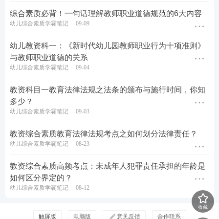
备考时间短？
临考
速成班
专为考前冲关设计，短时间
综合素质必背！一句话理解教师职业道德规范的6大内容
锁定核心考分。
0元领课，免费试听学习>>
幼儿综合素质学霸笔记
09-09
幼儿教资科一：《新时代幼儿园教师职业行为十项准则》
教材精讲班
—讲解各章节
知识点
，系统性帮助
与教师职业道德的关系
幼儿综合素质学霸笔记
09-04
考生夯实基础。
高频考点班
—复盘考点，串讲历年考试中反复
教资科目一教育法律法规之法条的颁布与施行时间，你知
出题的高频考点，把时间用在刀刃上。
多少？
幼儿综合素质学霸笔记
09-03
教学设计专题班
—将
重难点
以专题形式进行针
对性拆分讲解，帮助考生专项得分。
教资综合素质教育法律法规考点之如何划分法律责任？
考前救命
—考前点睛之讲，万能模板、大题通
幼儿综合素质学霸笔记
08-23
解、短期轻松通过考试。
教资综合素质高频考点：未成年人犯罪责任承担的年龄是
如何区分界定的？
幼儿综合素质学霸笔记
08-12
历年真题>>
历年教师资格证真题视频课程学习
收藏
在线题库>>
在线刷教师资格证章节练习/模拟试题/历
触屏版
电脑版
意见反馈
合作联系