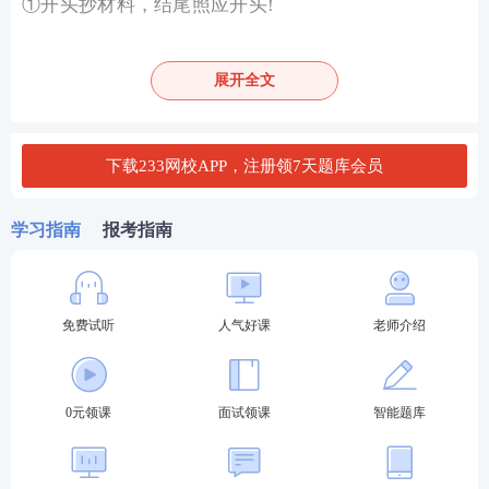
①开头抄材料，结尾照应开头!
②一步一回头，扣题!段段扣题!
展开全文
方法2：围绕材料把道理说明白，适当举例分析。(保
证35分以上)
下载233网校APP，注册领7天题库会员
方法3：深刻，有亮点。(40—50分)
学习指南
报考指南
三、怎么写作文才能拿到更高的分数呢?
【青铜段位】
免费试听
人气好课
老师介绍
➣ 大量阅读选入初、高中语文教材的经典议
论文
;
➣ 学习文章结构，学习论证思路;
0元领课
面试领课
智能题库
➣ 模仿写作。
【白银段位】