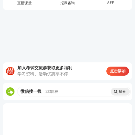
APP
直播课堂
报课咨询
➣ 阅读报刊(如《中国青年报》)的“新闻评论”;
➣ 将“眼前一亮”的段落保存，并分析其论证思路;
➣ 修改“青铜段位”的文章，提升文章深度。
【王者段位】
➣ 看“新闻评论”标题;
加入考试交流群获取更多福利
点击添加
学习资料、活动优惠享不停
➣ 网络上搜索新闻“消息”，大概了解事件脉络;
➣ 以“消息”为作文题的材料，写作;
微信搜一搜
233网校
➣ 与该“新闻评论”切磋。
➣ 修改文章，总结得失。
四、作文的扣分标准是怎样的?