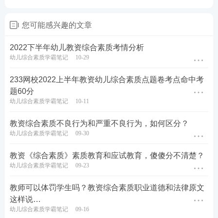
教师资格作文扣分标准：
您可能感兴趣的文章
文章扣分的原因一般有：未写标题、语句错误、错别
2022下半年幼儿教资综合素质考情分析
字、文章少字或残尾、偏离题意等。具体为：
幼儿综合素质学霸笔记
10-29
未写标题扣分2-5分左右;文中存在语句错误的话，每
233网校2022上半年教资幼儿综合素质点题卷考点命中考
三个错别字扣1分或者每两个错别字扣1分;如果只有一
题60分
幼儿综合素质学霸笔记
10-11
个错别字的话是不扣分的，5个错别字则要扣3分，5
个错别字以上要扣12分;文章字数600字以上但少于80
教资综合素质不良行为和严重不良行为，如何区分？
0字没有结尾会扣10分;字说少于600字的残文则只得1
幼儿综合素质学霸笔记
09-30
1分之下。
教资《综合素质》素质教育和应试教育，傻傻分不清楚？
幼儿综合素质学霸笔记
09-23
偏离题意的文章分数都很低，一般在20分以下。
教师可以体罚学生吗？教资综合素质职业道德和法律原文
关于2022年教师资格证考试
这样说…
幼儿综合素质学霸笔记
09-16