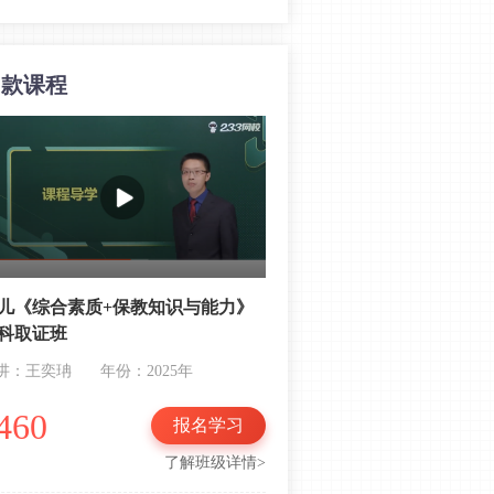
必考！教师资格证笔试《综合素质》
要牢记“三观”
同款课程
复现考点80分！2023上半年教资幼儿
《综合素质》考情分析
考前小抄！幼儿教资综合素质需要背
的10个考点，速收藏！
临时抱佛脚！幼儿教资综合素质照搬
答题模板，考前再拿28分！
教师资格证作文这样写，二类文妥
了！
儿《综合素质+保教知识与能力》
科取证班
教资综合素质22分考点：教师职业道
德到底是什么？
讲：王奕珃
年份：2025年
教师资格综合素质必掌握知识点
460
报名学习
——“三观”如何答题？
了解班级详情>
知道这些评分规则，教师资格证作文