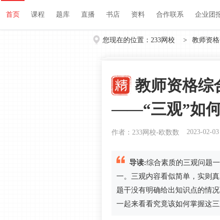
首页
课程
题库
直播
书店
资料
首页
课程
题库
直播
书店
资料
合作联系
企业团
您现在的位置：
233网校
>
教师资格
教师资格综
——“三观”如
2023-02-03
作者：233网校-欧数数
导读:
综合素质的三观问题一
一。三观内容看似简单，实则真
题干没有明确给出知识点的情况
一起来看看究竟该如何掌握这三