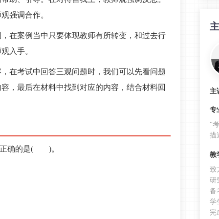
师观强调合作。
别，在案例当中只要体现教师有所转变，和过去行
师观入手。
容，在
考试
中回答三观问题时，我们可以先看问题
内容，最后在材料中找到对应的内容，结合材料回
主
专
“
描
不正确的是( )。
教
致
研
备
学
完