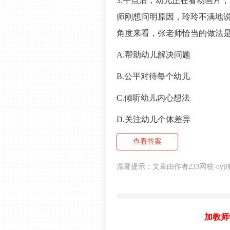
3.午点后，幼儿正在看动画片
师刚想问明原因，玲玲不满地说
角度来看，张老师恰当的做法是
A.帮助幼儿解决问题
B.公平对待每个幼儿
C.倾听幼儿内心想法
D.关注幼儿个体差异
查看答案
温馨提示：文章由作者233
网校
-o
加教师