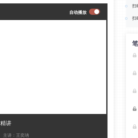
扫
自动播放
扫
点精讲
主讲：王奕珃