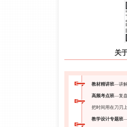
关
教材精讲班
—讲
高频考点班
—复
把时间用在刀刃
教学设计专题班