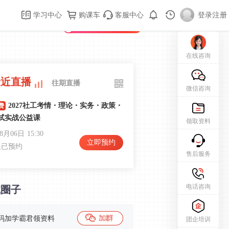
购课车
登录/注册
学习中心
购课车
客服中心
登录
|
注册
新用户专属礼包免费领
在线咨询
最近直播
往期直播
微信咨询
2027社工考情・理论・实务・政策・
费
试实战公益课
领取资料
08月06日
15:30
立即预约
人已预约
售后服务
2026初级社会工作实务课程导学
费
电话咨询
试圈子
和
08月13日
19:30
立即预约
人已预约
码加学霸君领资料
团企培训