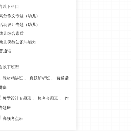
至少二类文！
含以下科目：
学生受到伤害，如何追责？教资综合
高分作文专题（幼儿）
素质16分选择题看这里
活动设计专题（幼儿）
教师资格幼儿综合素质第一章15大高
幼儿综合素质
频难点
幼儿保教知识与能力
2022下半年幼儿教资综合素质考情分
普通话
析
教师资格证作文是怎么评分的？如何
含以下班型：
拿到高分?
1
教材精讲班
、
真题解析班
、
普通话
233网校2022上半年教资幼儿综合素质
点题卷考点命中考题60分
讲班
2
教资综合素质不良行为和严重不良行
教学设计专题班
、
模考金题班
、
作
为，如何区分？
专题班
教资《综合素质》素质教育和应试教
3
高频考点班
育，傻傻分不清楚？
教师可以体罚学生吗？教资综合素质