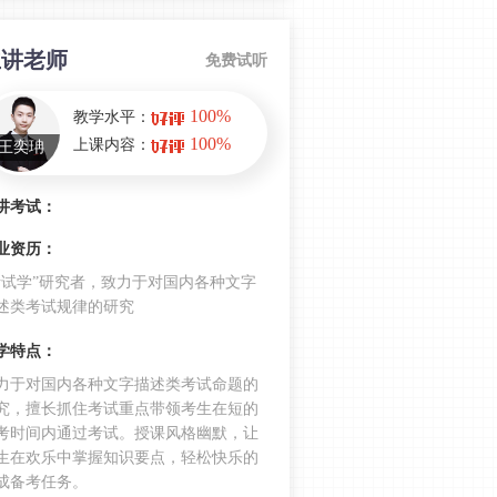
职业道德和法律原文这样说…
主讲老师
综合素质必背！一句话理解教师职业
免费试听
道德规范的6大内容
100%
教学水平：
幼儿教资科一：《新时代幼儿园教师
100%
职业行为十项准则》与教师职业道德
上课内容：
王奕珃
的关系
讲考试：
教资科目一教育法律法规之法条的颁
布与施行时间，你知多少？
业资历：
教资综合素质教育法律法规考点之如
考试学”研究者，致力于对国内各种文字
何划分法律责任？
述类考试规律的研究
教资综合素质高频考点：未成年人犯
学特点：
罪责任承担的年龄是如何区分界定
力于对国内各种文字描述类考试命题的
的？
究，擅长抓住考试重点带领考生在短的
教资综合素质：教师的基本权利和义
考时间内通过考试。授课风格幽默，让
务是什么？
生在欢乐中掌握知识要点，轻松快乐的
成备考任务。
教资综合素质：学生权利被侵犯，受