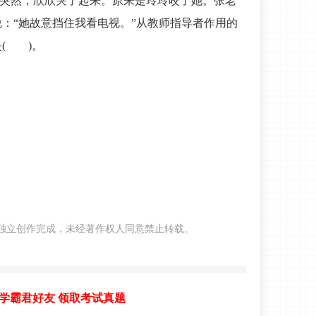
，突然，欣欣哭了起来。原来是玲玲咬了她。张老
：“她故意挡住我看电视。”从教师指导者作用的
( )。
yjl独立创作完成，未经著作权人同意禁止转载。
学霸君好友 领取考试真题