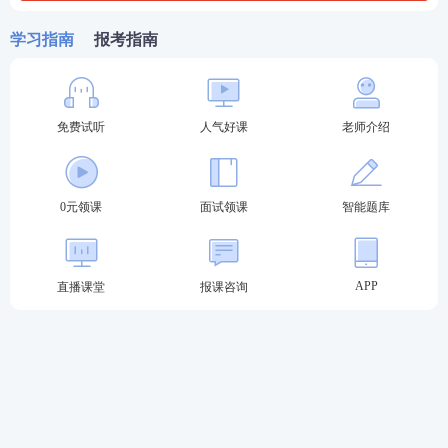
①观察法受观察对象的限制，不适宜于对内部核心问
学习指南
报考指南
题、事物内部联系及较为隐蔽的事物进行研究。
②观察法受观察者本人的限制，难以做到绝对客观
免费试听
人气好课
老师介绍
化，所得资料不免带有一定的主观性。
③观察法需要大量的时间与精力，所以不适用于大样
本研究，因此会影响研究结果的代表性。
0元领课
面试领课
智能题库
④自然状态下的观察缺乏控制，无关变量混杂其中，
可能会使观察结果缺乏科学性。
APP
直播课堂
报课咨询
四、观察法的分类
(一)自然观察法和实验观察法。
区别：是否对因素(自变量)进行控制