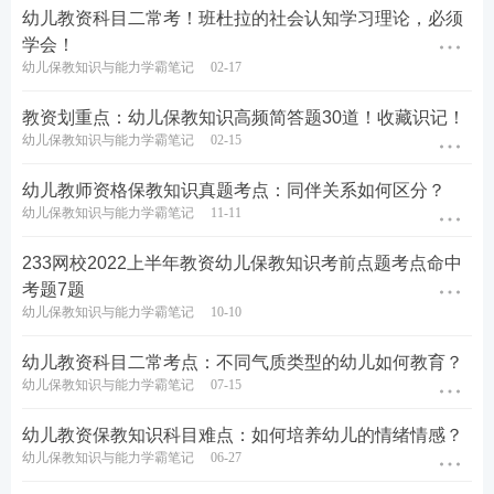
幼儿教资科目二常考！班杜拉的社会认知学习理论，必须
第一步，在实施观察法之前，确定观察对象、观察目
学会！
的、观察方法。
幼儿保教知识与能力学霸笔记
02-17
第二步，建立观察指标。
教资划重点：幼儿保教知识高频简答题30道！收藏识记！
幼儿保教知识与能力学霸笔记
02-15
第三步，实施观察。在进行教育研究观察时，需要仔
细观察和记录研究对象的各种表现和特点。观察可以
幼儿教师资格保教知识真题考点：同伴关系如何区分？
幼儿保教知识与能力学霸笔记
11-11
通过直接观察、录像记录等方式进行。
233网校2022上半年教资幼儿保教知识考前点题考点命中
第四步，观察后，整理分析观察结果。
考题7题
幼儿保教知识与能力学霸笔记
10-10
01
牛刀小试
幼儿教资科目二常考点：不同气质类型的幼儿如何教育？
1.吴老师为了研究儿童的同伴互助行为，在一段时间
幼儿保教知识与能力学霸笔记
07-15
内，连续且尽可能地记录被观察儿童的表现和活动。
吴老师使用的是( )观察法。
幼儿教资保教知识科目难点：如何培养幼儿的情绪情感？
幼儿保教知识与能力学霸笔记
06-27
A.实验观察法