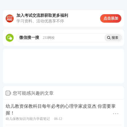
(二)直接观察法和间接观察法。
区别：观察者是否借助一定的仪器、设备考察研究对
加入考试交流群获取更多福利
点击添加
学习资料、活动优惠享不停
象。
(三)参与观察法和非参与观察法。
微信搜一搜
233网校
区别：观察者是否参与到观察对象进行的活动中去。
(四)有结构观察法和无结构观察法。
区别：有无详细的观察计划和观察指标。
(五)时间取样观察法和事件取样观察法。
您可能感兴趣的文章
区别：一个是在选定的时间内进行的观察，另一个是
幼儿教资保教科目每年必考的心理学家皮亚杰 你需要掌
对某一个事件进行的观察。
握！
幼儿保教知识与能力学霸笔记
06-12
五、观察法的实施步骤