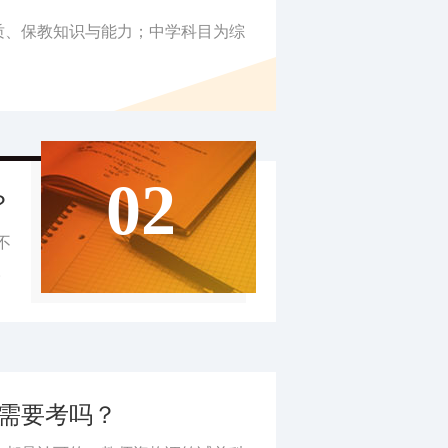
质、保教知识与能力；中学科目为综
02
？
不
。
需要考吗？