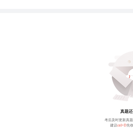
真题还
考后及时更新真题
建议
ctrl+D
先收