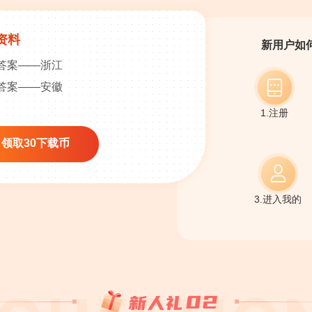
资料
新用户如
及答案——浙江
及答案——安徽
1.注册
领取30下载币
3.进入我的