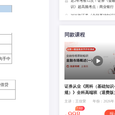
近2年考察12次！证券《金
识》超高频考点：商业银行
2026年证券《金融基础知
记，87页精华考点，考前提
同款课程
近3年考察6次！证券《金融
识》超高频考点：全球金融
要参与者
近2年考察7次！证券《金融
构手中
识》超高频考点：全球金融
展
近3年考察9次！证券《金融
识》超高频考点：金融市场
间借贷
证券从业《两科（基础知识
规）》全科高端班（退费版
近3年考察15次！证券《金
识》超高频考点：直接融资
主讲：王佳荣
年份：2026年
资的特点
7.8折
998
报