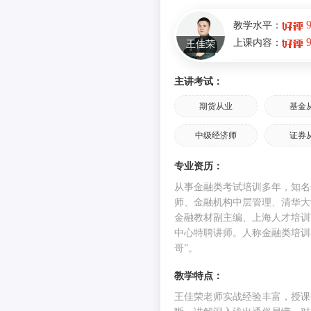
2024年证券从业《金融基
教学水平：
霸笔记：年份类数字考点合
上课内容：
王佳荣
收藏！
期限的金融市场
2024年证券金融基础知识
主讲考试：
自律性组织
期货从业
基金
2024年证券金融基础知识
证券中介机构
中级经济师
证券
2024年证券金融基础知识
价格发现
证券发行人
专业资历：
易所、期权交易所等）
从事金融类考试培训多年，知名
2024年证券金融基础知识
师、金融机构中层管理、清华大
证券投资者
金融教材副主编、上海人才培训
2024年6月证券从业《金融
间内办理交割
中心特聘讲师。人称金融类培训
识》考情速报！
哥”。
可在未来时点交割
2024年证券金融基础知识
教学特点：
和交易关系的总和（本
中国的多层次资本市场
王佳荣老师实战经验丰富，授课
2024年证券金融基础知识