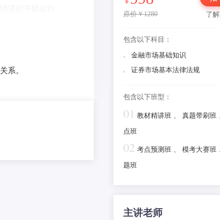
2026年证券从业《金融市场
￥
经济的平稳运行。
识》真题集勘误
原价￥1280
了解
2026年证券从业《金融市场
包含以下科目：
识》内部教辅勘误
金融市场基础知识
原题再现！8.16证券金融基
关系。
证券市场基本法律法规
啦，附章节分值+学习建议
2025版证券从业《金融市场
包含以下班型：
识》真题集勘误
01
考过的反复考、知识覆盖更
教材精讲班
、
真题带刷班
2025年6月证券金融基础知
点班
来啦~
02
考点预测班
、
模考大赛班
难度不大，但有超纲题！202
券《金融市场基础知识》考
题班
啦~
2024年证券从业《金融基
霸笔记：证券市场融资活动
主讲老师
方式及特征，理解掌握！