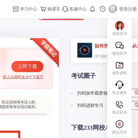
购课车
登录/注册
学习中心
购课车
客服中心
登录
|
注册
新用户专属礼包免费领
在线咨询
如何突破2026证券从
微信咨询
学习推荐
立即下载
领取资料
考试圈子
新人注册即送30个下载币
售后服务
扫码加学霸君领资料
扫码进群学习
电话咨询
下载233网校APP
团企培训