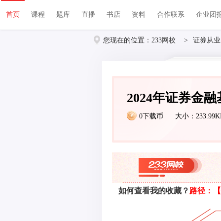
首页
课程
题库
直播
书店
资料
首页
课程
题库
直播
书店
资料
合作联系
企业团
您现在的位置：
233网校
>
证券从业
2024年证券金
0下载币
大小：233.99K
如何查看我的收藏？
路径：【