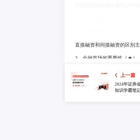
①提高直接融资比重可以平衡
②有利于提高实体经济的健康
③有利于合理引导资源配置，
直接融资和间接融资的区别主
3、金融市场的重要性（★）
（1）促进储蓄—投资转化；
上一篇
（2）优化资源配置；
2024年证券
知识学霸笔
金融市场
（3）反映经济状态；
（4）宏观调控。
4、金融市场的分类（★★）
分类标准
具体分