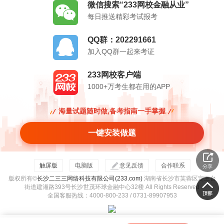
微信搜索“233网校金融从业”
每日推送精彩考试报考
QQ群：202291661
加入QQ群一起来考证
233网校客户端
1000+万考生都在用的APP
海量试题随时做,备考指南一手掌握
一键安装做题
触屏版
电脑版
意见反馈
合作联系
分享
版权所有©
长沙二三三网络科技有限公司(233.com)
湖南省长沙市芙蓉区定王台
街道建湘路393号长沙世茂环球金融中心32楼 All Rights Reserved
全国客服热线：4000-800-233 / 0731-89907953