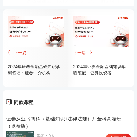
②金融债券一般不记名、不挂失，但可以抵押
和转让；
金融
③我国金融债券的发行对象主要为个人，利息
机构
收入可免征个人收入所得税和个人收入调节
税；
④金融债券的利息不计复利，不能提前支取，
上一篇
下一篇
延期兑付亦不计逾期利息；
2024年证券金融基础知识学
2024年证券金融基础知识学
⑤金融债券的利率固定，一般都高于同期储蓄
霸笔记：证券中介机构
霸笔记：证券投资者
利率；
⑥我国发行过金融债券所筹集的资金一般都专
款专用。
同款课程
证券从业《两科（基础知识+法律法规）》全科高端班
（退费版）
学习：0人