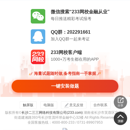
管理公司进行证券投资管理，且投资规模合计不超过
微信搜索“233网校金融从业”
其净资本80%，无须取得证券自营业务资格。
每日推送精彩考试报考
（6）证券资产管理业务
QQ群：202291661
资产管理业务是指银行、信托、证券、基金、期货、
加入QQ群一起来考证
保险资产管理机构、金融资产投资公司等金融机构接
受投资者委托，对受托的投资者财产进行投资和管理
233网校客户端
1000+万考生都在用的APP
的金融服务。
（7）融资融券业务
海量试题随时做,备考指南一手掌握
①证券公司申请融资融券业务资格必须具有证券经纪
一键安装做题
业务资格；
②证券公司开展融资融券业务，必须经中国证监会批
触屏版
电脑版
意见反馈
合作联系
分享
准。
版权所有©
长沙二三三网络科技有限公司(233.com)
湖南省长沙市芙蓉区定王台
（8）证券做市交易业务
街道建湘路393号长沙世茂环球金融中心32楼 All Rights Reserved
全国客服热线：4000-800-233 / 0731-89907953
指在证券市场上，由具备一定实力和信誉的