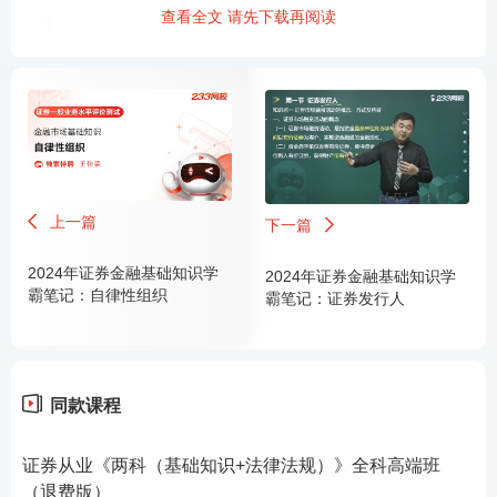
查看全文 请先下载再阅读
务；
⑤为上市公司再融资、资产重组、债务重组等资本营
运提供融资策划、方案设计、推介路演等方面的咨询
服务；
⑥为上市公司的债权人、债务人对上市公司进行债务
重组、资产重组、相关的股权重组等提供咨询服务以
上一篇
下一篇
及中国证监会认定的其他业务形式。
（4）证券承销与保荐业务
2024年证券金融基础知识学
2024年证券金融基础知识学
霸笔记：自律性组织
霸笔记：证券发行人
证券承销业务：可以采取代销或包销方式。
证券保荐制度：由保荐人对发行人发行证券进行推荐
和辅导，核实公司发行文件与上市文件中所载资料是
同款课程
否真实、准确、完整，协助发行人建立严格的信息披
露制度，承担风险防范责任。
证券从业《两科（基础知识+法律法规）》全科高端班
（5）证券自营业务
（退费版）