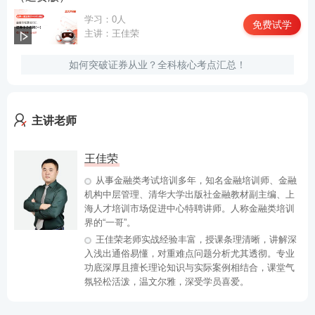
《证券公司证券自营投资品种清单》
学习：0人
免费试学
主讲：王佳荣
①已经和依法可以在境内证券交易所上市交易和转让
的证券；
如何突破证券从业？全科核心考点汇总！
②已经在全国中小企业股份转让系统挂牌转让的证
券；
主讲老师
③已经和依法可以在符合规定的区域性股权交易市场
挂牌转让的私募债券，已经在符合规定的区域性股权
王佳荣
交易市场挂牌转让的股票；
从事金融类考试培训多年，知名金融培训师、金融
④已经和依法可以在境内银行间市场交易的证券；
机构中层管理、清华大学出版社金融教材副主编、上
海人才培训市场促进中心特聘讲师。人称金融类培训
⑤经国家金融监管部门或者其授权机构依法批准或备
界的“一哥”。
案发行并在境内金融机构柜台交易的证券。
王佳荣老师实战经验丰富，授课条理清晰，讲解深
入浅出通俗易懂，对重难点问题分析尤其透彻。专业
证券公司将自有资金投资于依法公开发行的国债、投
功底深厚且擅长理论知识与实际案例相结合，课堂气
氛轻松活泼，温文尔雅，深受学员喜爱。
资级公司债、货币市场基金、央行票据等风险较低、
流动性较强的证券，或者委托其他证券公司或者基金