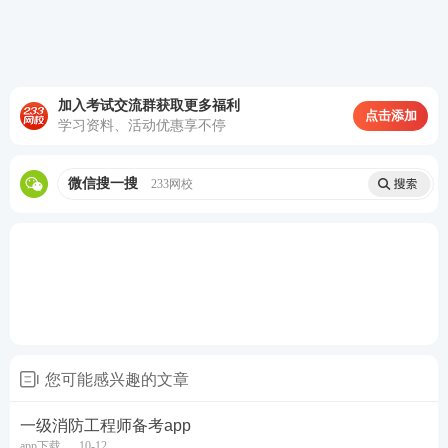
加入考试交流群获取更多福利
点击添加
学习资料、活动优惠享不停
2、电脑端在线机考题库，仿真考场模拟演练;
点击进入>>一级消防工程师资格无纸化机考
微信搜一搜
233网校
您可能感兴趣的文章
一级消防工程师备考app
app下载
10-12