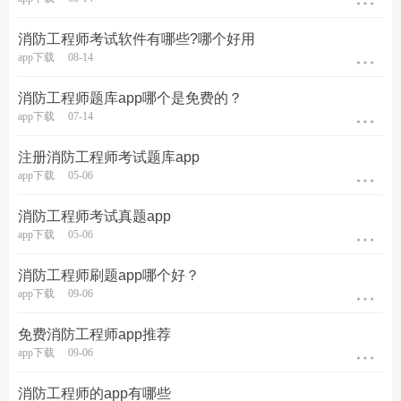
消防工程师考试软件有哪些?哪个好用
app下载
08-14
消防工程师题库app哪个是免费的？
app下载
07-14
注册消防工程师考试题库app
NO.3消防干货笔记
（233网校APP独享）
app下载
05-06
分享后即可免费阅读一级消防工程师全部干货笔记，
消防工程师考试真题app
方便你利用碎片时间翻一翻，看一看。都是233网校
app下载
05-06
老师精心整理的干货资料，赶紧去下载233网校APP收
消防工程师刷题app哪个好？
藏下来吧。
app下载
09-06
免费消防工程师app推荐
app下载
09-06
消防工程师的app有哪些