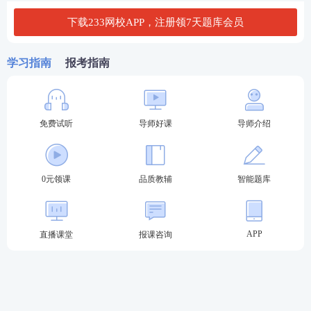
下载233网校APP，注册领7天题库会员
学习指南
报考指南
NO.2消防学霸
资料
包
（110+份）
一级消防工程师学霸资料包，消防学霸压箱底的精选
免费试听
导师好课
导师介绍
资料，上传在资料下载模块，陆续更新，下载APP就
可以把资料放到口袋里随时随地看一看。包含：历年
0元领课
品质教辅
智能题库
真题，高频考点，备考经验，月考试卷，模拟套题，
命中题等。
APP
直播课堂
报课咨询