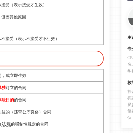
示接受
（表示接受才生效）
，但因其他原因
主
示不接受
（表示不接受才不生效）
专
C
名
学
同，成立即生效
教
单独
订立的合同
授
扼
非法目的
的合同
员
复
利益的（违背公序良俗）合同
位
法规
政
的强制性规定的合同