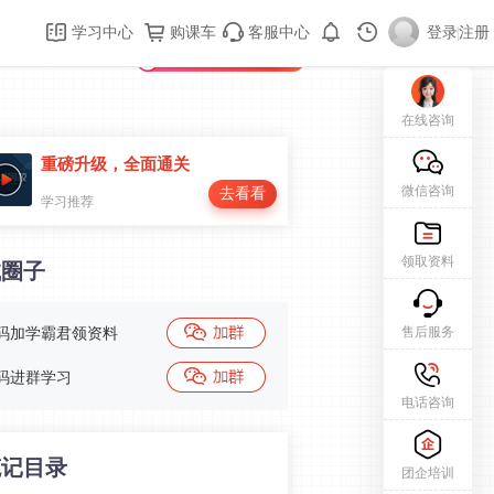
购课车
登录/注册
学习中心
购课车
客服中心
登录
|
注册
新用户专属礼包免费领
在线咨询
重磅升级，全面通关
微信咨询
去看看
学习推荐
领取资料
试圈子
售后服务
码加学霸君领资料
码进群学习
电话咨询
笔记目录
团企培训