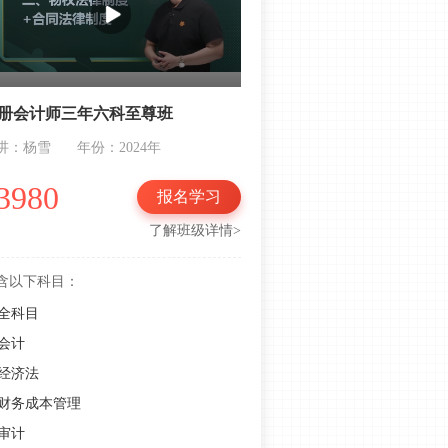
2023年注会《经济法》知识点：反垄
断法易错易混淆点总结
注会经济法知识点：民事法律行为生
效vs无效
册会计师三年六科至尊班
2023年注会《经济法》重要知识点：
讲：杨雪
年份：2024年
代理制度
3980
报名学习
2023年注会《经济法》重要知识点：
物权法律制度
了解班级详情>
注会经济法高频知识考点：民事法律
含以下科目：
行为分类
全科目
抢先备考！2023年注会经济法备考入
会计
门考点：法律概论
经济法
跟学笔记！2023年注会经济法四阶备
考计划助力通关！
财务成本管理
审计
抢先学！2023年注册会计师《经济