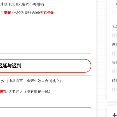
其他形式明示要约不可撤销
不可撤销
+
已经为履行合同
作了准备
包
0
题
0
项
迟延与迟到
0
睛
生效
（通常而言，承诺生效→合同成立）
0
同时
到达要约人
（没有撤销一说）