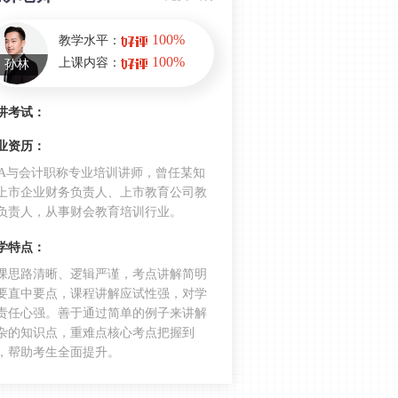
注会经济法考前冲刺篇：证券法律制
度
100%
教学水平：
合同法律制度的易错考点汇总，2022
100%
上课内容：
孙林
年注会经济法必背考点
按份共有VS共同共有，2022年注会经
讲考试：
济法易混考点
业资历：
法律基本原理，2022年注会经济法基
PA与会计职称专业培训讲师，曾任某知
础考点
上市企业财务负责人、上市教育公司教
民事法律行为及其效力，2022年注会
负责人，从事财会教育培训行业。
考试基础知识
学特点：
法律基本原理考点汇总，2022年注会
课思路清晰、逻辑严谨，考点讲解简明
考试基础知识
要直中要点，课程讲解应试性强，对学
2021年注会经济法年度考情分析 2022
责任心强。善于通过简单的例子来讲解
杂的知识点，重难点核心考点把握到
年的考生不容错过！
，帮助考生全面提升。
CPA经济法并不简单！一次性通过需要
知道这些