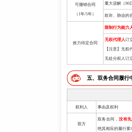
重大误解
（90
可撤销合同
（1年/5年）
欺诈、胁迫的
限制行为能力
无权代理人
订
效力待定合同
【注意】无权
无处分权人订
五、双务合同履行
权利人
事由及权利
双务合同，
没有先
双方
绝其相应的履行要