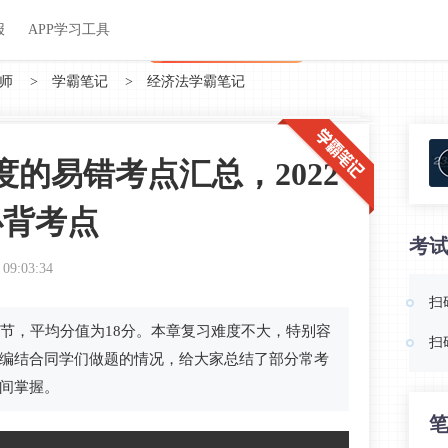
关于我们
帮助中心
APP学习工具
渠道合作
企业团报
报
APP学习工具
APP新客领7天题库会员
师
>
学霸笔记
>
经济法学霸笔记
的易错考点汇总，2022
必背考点
考
 09:03:34
扫
节，平均分值为18分。本章复习难度不大，特别容
扫
编结合同学们做题的情况，给大家总结了部分常考
间掌握。