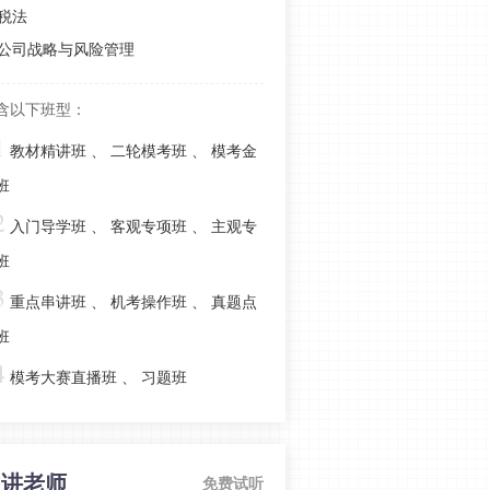
法》预习阶段学习计划
税法
公司战略与风险管理
2022年注会延考地区《经济法》第二
批次考情分析
含以下班型：
2022年注会《经济法》延考第一批次
1
考情分析
教材精讲班
、
二轮模考班
、
模考金
2022年注会《经济法》延期考试必考
班
考点：物权法律制度
2
入门导学班
、
客观专项班
、
主观专
2022年注册会计师《经济法》第二批
班
考情分析
3
重点串讲班
、
机考操作班
、
真题点
建议收藏！2022年注会《经济法》第
一批考情分析
班
4
2022年注会经济法考前冲刺篇：票据
模考大赛直播班
、
习题班
法律制度
注会经济法考前冲刺篇-破产法律制度
主讲老师
免费试听