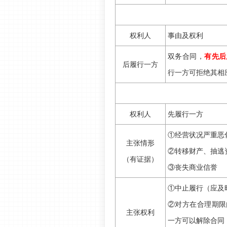
权利人
事由及权利
双务合同，
有先后
后履行一方
行一方可拒绝其相
权利人
先履行一方
①经营状况严重恶
主张情形
②转移财产、抽逃
（有证据）
③丧失商业信誉
①中止履行（应及
②对方在合理期限
主张权利
一方可以解除合同