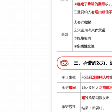
①
确定了承诺的期限
或以
②
受要约人
有理由相信
①要约
撤销
②承诺期满
未作承诺
失效
③
拒绝
要约
④
实质性变更
三、承诺的效力、
承诺生效
承诺
到达要约人时
承诺
撤回
到达要约人
之前或
超过
承诺期限发出
承诺迟延
结果：
新要约
。