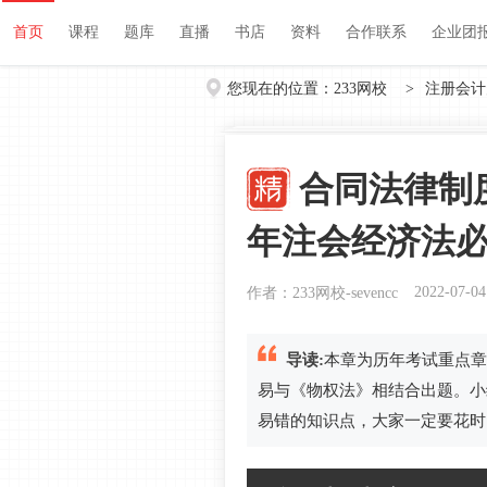
首页
课程
题库
直播
书店
资料
首页
课程
题库
直播
书店
资料
合作联系
企业团
您现在的位置：
233网校
>
注册会计
合同法律制度
年注会经济法
2022-07-04
作者：233网校-sevencc
导读:
本章为历年考试重点章
易与《物权法》相结合出题。小
易错的知识点，大家一定要花时