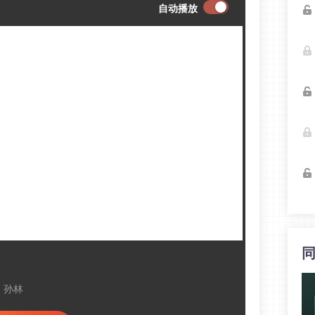
自动播放
度
：孙林