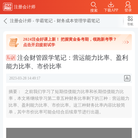
注册会计师
下载APP
登录
搜索
注册会计师
-
学霸笔记
-
财务成本管理学霸笔记
导航
2024注会好课上新！ 把握黄金备考期，领跑新考季？
点击开启提前试学
注会财管跟学笔记：营运能力比率、盈利
能力比率、市价比率
2023-03-28 14:49:17
摘要：
之前我们学习了短期偿债能力比率和长期偿债能力比
率，本文将继续学习第二章五种财务比率剩下的三种：营运能力
比率、盈利能力比率、市价比率。这三种财务比率内容比较简
单，其中市价比率可能会结合后续章节进行出题。