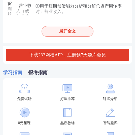
货
=营业收
①用于短期偿债能力分析和分解总资产周转率
周
入（或
时：营业收入。
转
营业成
率
②评估存货管理的业绩：营业成本。
本）/存
货
展开全文
1.①总资产周转天数=∑各项资产周转天数
总资产
总
周转次
资
②总资产与收入比=∑各项资产与收入比
下载233网校APP，注册领7天题库会员
数
产
2.总资产周转率的驱动因素分析，通常使用“资产
周
=营业收
周转天数”或“资产与收入比”指标，不使用“资产
转
入/总资
学习指南
报考指南
周转次数”，因为各项资产周转次数之和不等于
率
产
总资产周转次数。
二、盈利能力比率
免费试听
好课推荐
讲师介绍
指标
计算公式
驱动因素
营业净利率的变动，是由
0元领课
营业净利率
品质教辅
智能题库
营业净利率
利润表各个项目变动引起
=净利润/营业收入
的。