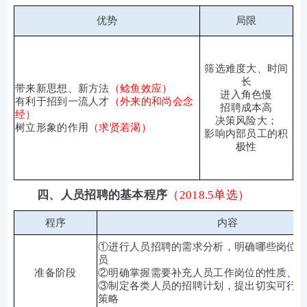
优势
局限
筛选难度大、时间
长
带来新思想、新方法
（鲶鱼效应）
进入角色慢
有利于招到一流人才
（外来的和尚会念
招聘成本高
经）
决策风险大；
树立形象的作用
（求贤若渴）
影响内部员工的积
极性
四、人员招聘的基本程序
（2018.5单选）
程序
内容
①进行人员招聘的需求分析，明确哪些岗位
员
准备阶段
②明确掌握需要补充人员工作岗位的性质、
③制定各类人员的招聘计划，提出切实可行
策略