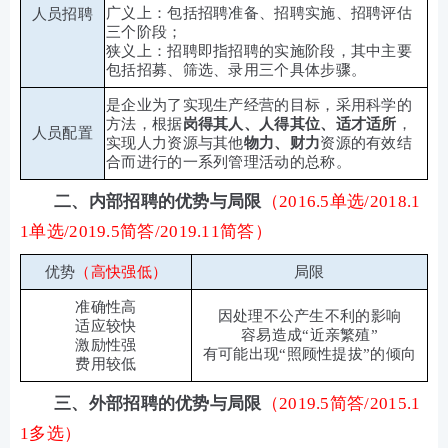
广义上：包括招聘准备、招聘实施、招聘评估
人员招聘
三个阶段；
狭义上：招聘即指招聘的实施阶段，其中主要
包括招募、筛选、录用三个具体步骤。
是企业为了实现生产经营的目标，采用科学的
方法，根据
岗得其人、人得其位、适才适所
，
人员配置
实现人力资源与其他
物力、财力
资源的有效结
合而进行的一系列管理活动的总称。
二、内部招聘的优势与局限
（2016.5单选/2018.1
1单选/2019.5简答/2019.11简答）
优势
（高快强低）
局限
准确性高
因处理不公产生不利的影响
适应较快
容易造成“近亲繁殖”
激励性强
有可能出现“照顾性提拔”的倾向
费用较低
三、外部招聘的优势与局限
（2019.5简答/2015.1
1多选）