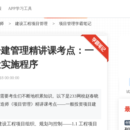
关于我们
帮助中心
APP学习工具
渠道合作
企业团报
报
APP学习工具
APP新客领7天题库会员
师
>
建设工程项目管理
>
项目管理学霸笔记
年一建管理精讲课考点：一
设实施程序
18 00:00:00
试
需要考生们不断地积累知识。以下是233网校赵春晓
级建造师《项目管理》精讲课考点——一般投资项目建
付
建设工程项目组织、规划与控制——1.1 工程项目
列