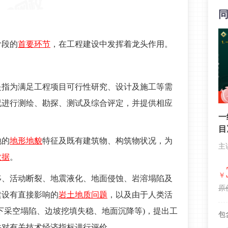
阶段的
首要环节
，在工程建设中发挥着龙头作用。
是指为满足工程项目可行性研究、设计及施工等需
况进行测绘、勘探、测试及综合评定，并提供相应
一
目
地的
地形地貌
特征及既有建筑物、构筑物状况，为
主
数据
。
￥
移、活动断裂、地震液化、地面侵蚀、岩溶塌陷及
原
建设有直接影响的
岩土地质问题
，以及由于人类活
下采空塌陷、边坡挖填失稳、地面沉降等)，提出工
包
并对有关技术经济指标进行评价。