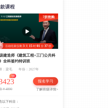
同款课程
考核10分！2025年一建《管理》第六
章核心考点汇总（3个）
7折抢购
考核16分！2025年一建《管理》第五
章核心考点汇总（3个）
考核16分！2025年一建《管理》第四
章核心考点汇总（8个）
3
15
01
36
活动结束仅剩
天
时
分
秒
24年狂考23分！2025年一建《管理》
第三章核心考点汇总（6个）
级建造师《建筑工程+三门公共科
》全科签约特训班
考核11分！2025年一建《管理》第二
章核心考点汇总（2个）
讲：梁毛
年份：2027年
7折
24年狂考22分！2025年一建《管理》
3423
报名学习
第一章核心考点汇总（10个）
价￥4890
了解班级详情>
【看重点】2025年一级建造师《项目
管理》考试重点
含以下科目：
【背重点】2025一级建造师考试《建