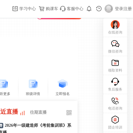
购课车
登录/注册
学习中心
购课车
客服中心
登录
|
注册
新用户专属礼包免费领
在线咨询
微信咨询
领取资料
售后服务
听更多
班级详情
立即报名
电话咨询
最近直播
往期直播
2026年一级建造师《考前集训班》系
费
团企培训
直播