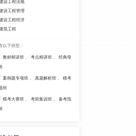
建设工程法规
项目管理》考点备考攻略
建设工程管理
【快学习】2025年一建《项目管理》
建设工程经济
历年真题高频考点总结
建筑工程
火速收藏！一建《管理》各章节分值
分布及备考重点！
含以下班型：
关宇老师整理！2025年一建管理各类
1
英文缩写考点总结！必收藏~
教材精讲班
、
考点精讲班
、
经典母
2024年一建《项目管理》真题考点总
班
结：第十章（占比2分）
2
案例题专项班
、
真题解析班
、
模考
2024年一建《项目管理》真题考点总
题班
结：第九章（占比9分）
3
模考大赛班
、
考前集训班
、
备考指
2024年一建《项目管理》真题考点总
班
结：第八章（占比9分）
2024年一建《项目管理》真题考点总
结：第七章（占比13分）