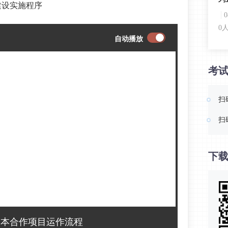
程建设实施程序
0
自动播放
免
考
0
扫
扫
下载
资本合作项目运作流程