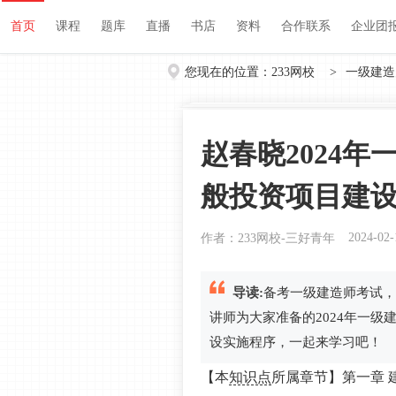
首页
课程
题库
直播
书店
资料
首页
课程
题库
直播
书店
资料
合作联系
企业团
您现在的位置：
233网校
>
一级建造
赵春晓2024
般投资项目建
2024-02-
作者：233网校-三好青年
导读:
备考一级建造师考试，
讲师为大家准备的2024年一
设实施程序，一起来学习吧！
【本
知识点
所属章节】第一章 