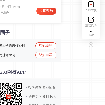
08月07日
19:30
APP下载
立即预约
人已预约
2026年一级建造师《模考大赛》直播
建议反馈
费
试圈子
08月17日
19:30
TOP
立即预约
人已预约
码加学霸君领资料
码进群学习
233网校APP
报考咨询 专业师资
课程学习 资料下载