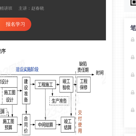
精讲班
主讲：赵春晓
报名学习
程序