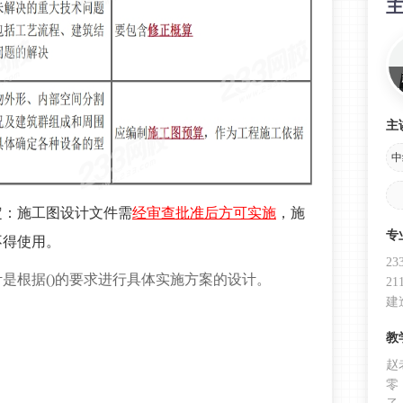
主
中
定：施工图设计文件需
经审查批准后方可实施
，施
专
不得使用。
2
是根据()的要求进行具体实施方案的设计。
2
建
教
赵
零