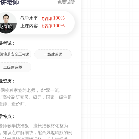
主讲老师
2024年一建《项目管理》真题考点总
免费试听
结：第六章（占比9分）
100%
教学水平：
2024年一建《项目管理》真题考点总
100%
上课内容：
赵春晓
结：第五章（占比13分）
2024年一建《项目管理》真题考点总
讲考试：
结：第四章（占比15分）
级注册安全工程师
一级建造师
2024年一建《项目管理》真题考点总
结：第三章（占比22分）
二级建造师
2024年一建《项目管理》真题考点总
结：第二章（占比11分）
业资历：
33网校独家签约老师，某“双一流、
2024年一建《项目管理》真题考点总
11”高校副研究员、硕导，国家一级注册
结：第一章（占比21分）
造师、造价师。
2024年一级建造师《项目管理》考情
分析：偏题很偏！基础题很基础！
学特点：
老师教学快准狠，擅长把教材化整为
，知识点讲解细致，配合风趣幽默的例
背它！2024年一建《项目管理》记忆