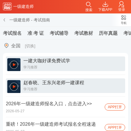
一级建造师
下载APP
登录
搜索
一级建造师
-
考试指南
导航
考试报名
准 考 证
考试辅导
考试教材
历年真题
考
全国
[切换]
一建大咖好课免费试学
学习推荐
赵春晓、王东兴老师一建课程
学习推荐
2026年一级建造师报名入口，点击进入>>
APP打开
2026-05-27
重磅！2026年一级建造师考试报名全程速递
APP打开