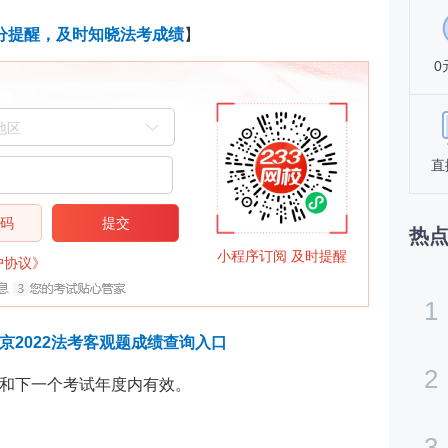
分提醒，及时知晓法考成绩
】
0
直
信码
提交
热
小程序订阅 及时提醒
户协议》
1
北京2022法考客观题成绩查询入口
2
和下一个考试年度内有效。
3