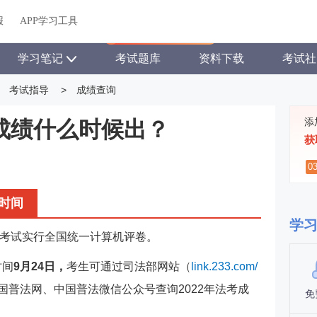
关于我们
帮助中心
APP学习工具
渠道合作
企业团报
报
APP学习工具
APP新客领7天题库会员
学习笔记
考试题库
资料下载
考试社
考试指导
>
成绩查询
添
年成绩什么时候出？
获
0
时间
学
考试实行全国统一计算机评卷。
时间
9月24日，
考生可通过司法部网站（
link.233.com/
国普法网、中国普法微信公众号查询2022年法考成
免