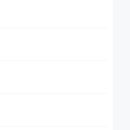
？
？
？
？