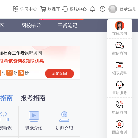
购课车
登录/注册
学习中心
购课车
客服中心
登录
|
注册
新用户专属礼包免费领
区
网校辅导
干货笔记
在线咨询
加
社会工作者
课程顾问，
微信咨询
取考试资料&领取优惠
3
42
24
时
分
秒
领取资料
添加顾问
售后服务
习指南
报考指南
电话咨询
费听课
班级介绍
讲师介绍
新手指南
报名时间
团企培训