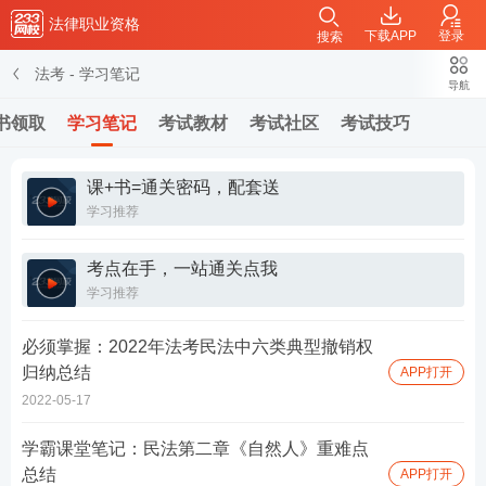
法律职业资格
下载APP
登录
搜索
法考
-
学习笔记
导航
书领取
学习笔记
考试教材
考试社区
考试技巧
课+书=通关密码，配套送
学习推荐
考点在手，一站通关点我
学习推荐
必须掌握：2022年法考民法中六类典型撤销权
归纳总结
APP打开
2022-05-17
学霸课堂笔记：民法第二章《自然人》重难点
总结
APP打开