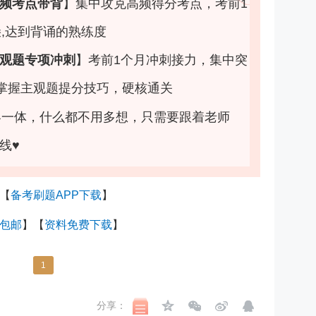
频考点带背
】
集中攻克高频得分考点，考前1
朵,达到背诵的熟练度
观题专项冲刺
】
考前1个月冲刺接力，集中突
掌握主观题提分技巧，硬核通关
客一体，什么都不用多想，只需要跟着老师
线♥
【
备考刷题APP下载
】
包邮
】【
资料免费下载
】
1
分享：