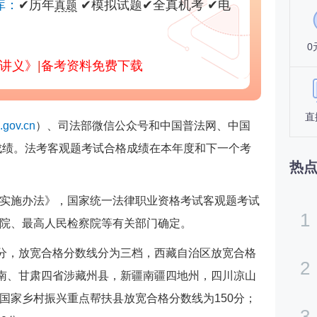
库：
✔
历年
✔
模拟试题
✔
全真机考
✔
电
真题
0
部讲义》
|
备考资料免费下载
直
.gov.cn
）、司法部微信公众号和中国普法网、中国
考成绩。法考客观题考试合格成绩在本年度和下一个考
热
实施办法》，国家统一法律职业资格考试客观题考试
1
院、最高人民检察院等有关部门确定。
0分，放宽合格分数线分为三档，西藏自治区放宽合格
2
云南、甘肃四省涉藏州县，新疆南疆四地州，四川凉山
国家乡村振兴重点帮扶县放宽合格分数线为150分；
3