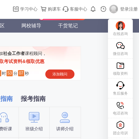
购课车
登录/注册
学习中心
购课车
客服中心
登录
|
注册
新用户专属礼包免费领
区
网校辅导
干货笔记
在线咨询
加
社会工作者
课程顾问，
微信咨询
取考试资料&领取优惠
1
53
06
时
分
秒
领取资料
添加顾问
售后服务
习指南
报考指南
电话咨询
费听课
班级介绍
讲师介绍
新手指南
报名时间
团企培训