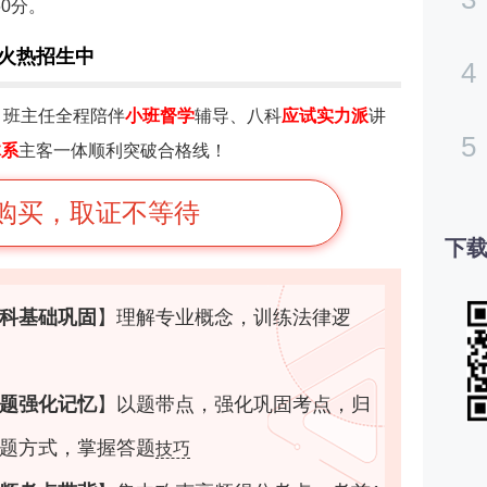
0分。
班火热招生中
4
：
班主任全程陪伴
小班督学
辅导、八科
应试实力派
讲
5
体系
主客一体顺利突破合格线！
购买，取证不等待
下载
科基础巩固
】
理解专业概念，训练法律逻
题强化记忆
】
以题带点，强化巩固考点，归
题方式，掌握答题
技巧