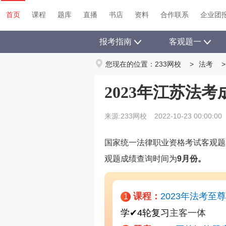
首页
课程
题库
直播
书店
资料
首页
课程
题库
直播
书店
资料
合作联系
企业团
报考指南
客观题一
您现在的位置：
233网校
>
法考
>
2023年江苏法
来源:233网校
2022-10-23 00:00:00
国家统一法律职业资格考试客观题
观题成绩查询时间为
9月份。
课程：
2023年法考至
1
学
✔
4轮复习
主客一体