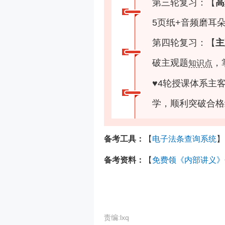
第三轮复习：【
高
5页纸+音频磨耳
第四轮复习：【
主
破主观题
，
知识点
♥
4轮授课体系主
学，顺利突破合格
备考工具：
【
电子法条查询系统
】
备考资料：
【
免费领《内部讲义》
责编:lxq