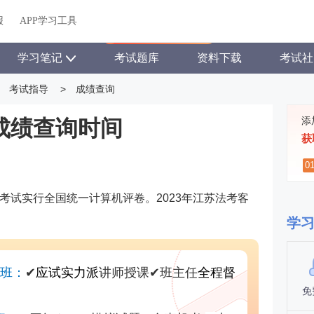
关于我们
帮助中心
APP学习工具
渠道合作
企业团报
报
APP学习工具
APP新客领7天题库会员
学习笔记
考试题库
资料下载
考试社
考试指导
>
成绩查询
添
考成绩查询时间
获
0
考试实行全国统一计算机评卷。2023年江苏法考客
学
尊班：
✔
应试实力派
讲师授课
✔
班主任
全程督
免