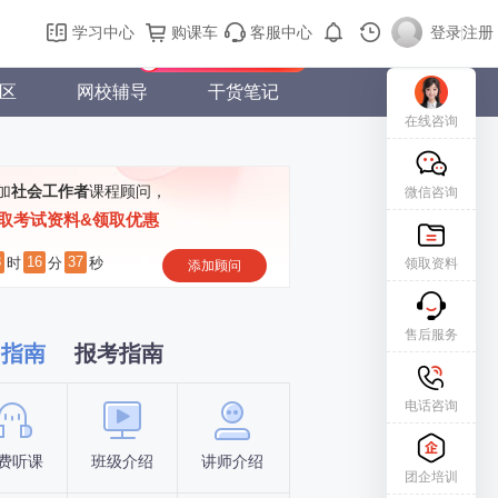
购课车
登录/注册
学习中心
购课车
客服中心
登录
|
注册
新用户专属礼包免费领
区
网校辅导
干货笔记
在线咨询
加
社会工作者
课程顾问，
微信咨询
取考试资料&领取优惠
8
16
36
时
分
秒
领取资料
添加顾问
售后服务
习指南
报考指南
电话咨询
费听课
班级介绍
讲师介绍
新手指南
报名时间
团企培训