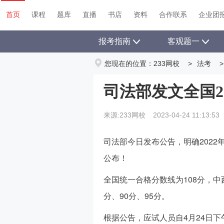
首页
课程
题库
直播
书店
资料
首页
课程
题库
直播
书店
资料
合作联系
企业团
报考指南
客观题一
您现在的位置：
233网校
>
法考
>
司法部发文全国2
来源:233网校
2023-04-24 11:13:53
司法部今日发布公告，明确202
公布！
全国统一合格分数线为108分，
分、90分、95分。
根据公告，应试人员自4月24日下