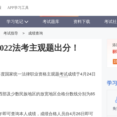
关于我们
帮助中心
APP学习工具
渠道合作
企业团报
报
APP学习工具
APP新客领7天题库会员
学习笔记
考试题库
资料下载
考试社
考试指导
>
成绩查询
添
022法考主观题出分！
获
1
2年度国家统一法律职业资格主观题
考试
成绩于4月24日
学
中西部及少数民族地区的放宽地区合格分数线分别为85
免
午即可查询本人成绩，成绩合格人员自4月26日即可