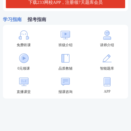
下载233网校APP，注册领7天题库会员
2023法考至尊班新考季火热招生：
班主任全程陪伴
小
班督学
辅导、八科
应试实力派
讲师录播+直播双重锁
学习指南
报考指南
分、
4轮复习体系
主客一体，班主任全程督学！
点击购买，取证不等待
免费听课
班级介绍
讲师介绍
第一轮复习：【
全科基础巩固
】
理解专业概
0元领课
品质教辅
智能题库
念，训练法律逻辑，形成法律思维
第二轮复习：【
刷题强化记忆
】
以题带点，
强化巩固考点，归纳总结每个考点出题方
APP
直播课堂
报课咨询
式，掌握答题
技巧
第三轮复习：【
高频考点带背
】
集中攻克高
频得分考点，考前15页纸+音频磨耳朵,达到
背诵的熟练度