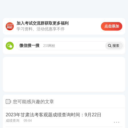
第四轮复习：【
主观题专项冲刺
】
考前1个
月冲刺接力，集中突破主观题
知识点
，掌握
主观题锁分技巧，硬核通关
加入考试交流群获取更多福利
点击添加
4轮授课体系主客一体，跟着老师学，早日通
学习资料、活动优惠享不停
过考试
微信搜一搜
233网校
备考工具：
【
电子法条查询系统
】【
备考刷题APP下
载
】
备考
资料
：
【
免费领《内部讲义》包邮
】【
资料免费
下载
】
您可能感兴趣的文章
2023年甘肃法考客观题成绩查询时间：9月22日
成绩查询
09-04