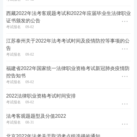
测阴性证明（2次采样至少间隔24小时）方可参加考
试。
西藏2022年法考客观题考试和2022年应届毕业生法律职业
证书颁发的公告
8.考前未完成转码的少数“红码”、“黄码”考生，或不
考试报名
09-02
能满足疫情防控相关要求的考生，不得到现场参加考
江苏泰州关于2022年法考考试时间及疫情防控等事项的公
试。
告
考试报名
09-02
9.进入考点后，必须确保人与人之间保持1米以上距离
（考生应自备一次性医用外科口罩并全程佩戴口罩，
福建省2022年国家统一法律职业资格考试新冠肺炎疫情防
但在接受身份识别验证等特殊情况下须摘除口罩）。
控告知书
考试报名
09-02
考试结束后，考生要及时离开现场，避免人群大量聚
集。
2022法律职业资格考试时间安排
考试报名
09-02
10.考生应至少提前60分钟到达考点。入场时，应出示
法考客观题题型及分值2022
安康码并主动配合工作人员接受体温检测，如发现体
考试报名
08-31
温超过37.3℃，需现场接受2次体温复测，如体温仍超
标准，须由现场医护人员再次使用水银温度计进行腋
北京2022年法考关于取消考点组选择的通知