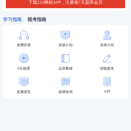
下载233网校APP，注册领7天题库会员
防控规定，及时按规定如实报告个人健康状况。
2.所有考生须提前申领“安康码”“通信大数据行程
学习指南
报考指南
卡”（以下称“行程卡”），保持安康码绿码。非绿码人
员需通过健康打卡、个人申诉、核酸检测等方式尽快
转为绿码。“安康码”绿码且体温正常的考生经现场确
免费听课
班级介绍
讲师介绍
认后方可参加考试。
3.考生应从考试日前7天开始，启动体温监测，按
0元领课
品质教辅
智能题库
照“一日一测，异常情况随时报”的疫情报告制度，及
时将异常情况报告所在单位或社区防疫部门。司法部
网站（
http://link.233.com/12086
）和微信公众号设
APP
直播课堂
报课咨询
置“应试人员每日健康打卡”功能，应试人员应于9月10
日起，每日进行自我健康状监并完成在线信息填报。
考生考前应避免不必要的外出，不参与聚集、聚餐、
聚会等，不前往人员密集场所。考前如出现发热、乏