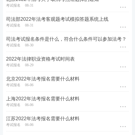
考试报名
08-31
下测温。确属发热的考生须如实报告近7天的旅居史、
接触史及健康状况，并作出书面承诺后，通过专用通
司法部2022年法考客观题考试模拟答题系统上线
道进入防疫隔离考场参加考试。
考试报名
08-31
11.在考试过程中出现发热、咳嗽等异常症状的考生，
司法考试报名条件是什么，符合什么条件可以参加法考？
考试报名
08-30
应服从考试工作人员安排，立即转移到防疫隔离考场
继续考试，同时将异常症状人员机位周边范围的应试
2022年法律职业资格考试时间表
人员全部转移至备用机位，原考场做好消毒工作。
考试报名
08-29
12.考试过程中，考生因个人原因需要接受健康检测或
北京2022年法考报名需要什么材料
考试报名
06-06
需要转移到防疫隔离考场而耽误的考试时间不予补
充。
上海2022年法考报名需要什么材料
考试报名
06-06
13.考试期间，考生要自觉维护考试秩序，与其他考生
江苏2022年法考报名需要什么材料
保持安全防控距离，服从现场工作人员安排，考试结
考试报名
06-06
束后按规定有序离场。所有在防疫隔离考场参加考试