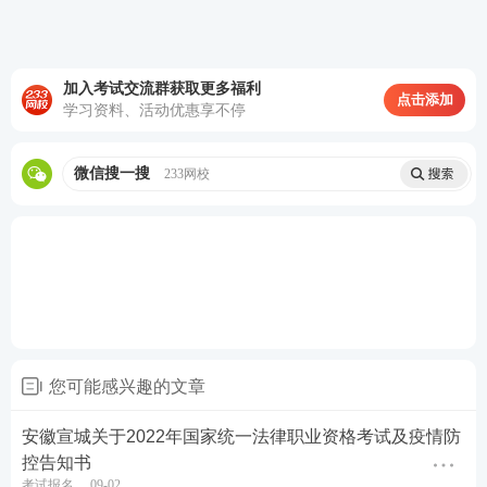
力、咳嗽、呼吸困难、腹泻等症状请如实报告所在地
疾控部门并及时前往定点医院就诊。参加考试当天要
采取合适的出行方式，与他人保持安全间距。
加入考试交流群获取更多福利
点击添加
学习资料、活动优惠享不停
4.所有考生需提供考前48小时内核酸检测阴性证明
（纸质或电子版）方可参加考试。
微信搜一搜
233网校
5.考前7天有高风险区旅居史的考生，需7天集中隔离
医学观察，并提供离开疫情发生地后第1、2、3、5、
7天核酸检测阴性证明方可参加考试。
6.考前7天有中风险区旅居史的考生，需7天居家隔离
医学观察，并提供离开疫情发生地后第1、4、7天核
酸检测阴性证明方可参加考试。
您可能感兴趣的文章
7.考前7天有疫情发生地所在县（区）旅居史的考生，
安徽宣城关于2022年国家统一法律职业资格考试及疫情防
控告知书
需提供离开疫情发生地所在县（区）后3天2次核酸检
考试报名
09-02