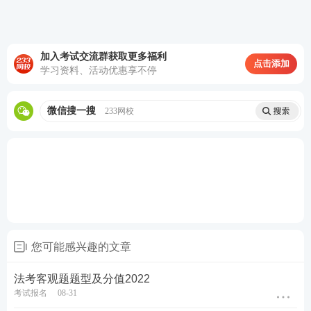
1.因故意犯罪受过刑事处罚的；
2.曾被开除公职或者曾被吊销律师执业证书、公证员
执业证书的；
加入考试交流群获取更多福利
点击添加
学习资料、活动优惠享不停
3.被吊销法律职业资格证书的；
微信搜一搜
233网校
4.被给予二年内不得报名参加国家统一法律职业资格
考试处理期限未满或者被给予终身不得报名参加国家
统一法律职业资格考试（国家司法考试）处理的；
5.因严重失信行为被国家有关单位确定为失信联合惩
戒对象并纳入国家信用信息共享平台的；
6.因其他情形被给予终身禁止从事法律职业处理的。
您可能感兴趣的文章
有前款规定情形之一的人员，已经办理报名手续的，
法考客观题题型及分值2022
报名无效；已经参加考试的，考试成绩无效。
考试报名
08-31