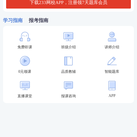
下载233网校APP，注册领7天题库会员
学习指南
报考指南
免费听课
班级介绍
讲师介绍
《国家统一法律职业资格考试实施办法》实施前已取
0元领课
品质教辅
智能题库
得学籍（考籍）或者已取得相应学历的高等学校法学
类专业本科及以上学历毕业生，或者高等学校非法学
APP
直播课堂
报课咨询
类专业本科及以上学历毕业生并具有法律
专业知识
的，可以报名参加国家统一法律职业资格考试。
有下列情形之一的人员，不得报名参加全国法