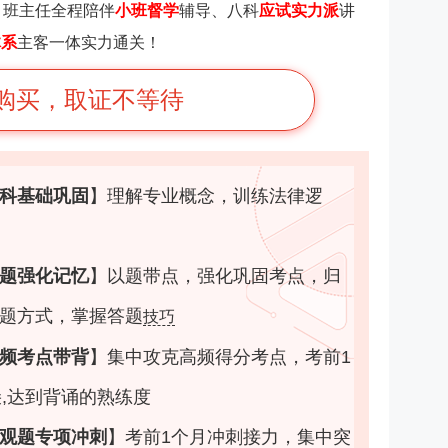
：
班主任全程陪伴
小班督学
辅导、八科
应试实力派
讲
体系
主客一体实力通关！
购买，取证不等待
科基础巩固
】
理解专业概念，训练法律逻
题强化记忆
】
以题带点，强化巩固考点，归
题方式，掌握答题
技巧
频考点带背
】
集中攻克高频得分考点，考前1
朵,达到背诵的熟练度
观题专项冲刺
】
考前1个月冲刺接力，集中突