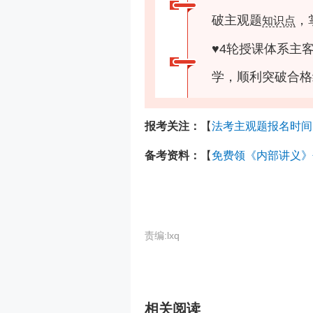
破主观题
，
知识点
♥
4轮授课体系主
学，顺利突破合格
报考关注：
【
法考主观题报名时间
备考资料：
【
免费领《内部讲义》
责编:lxq
相关阅读