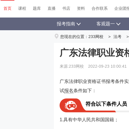
首页
课程
题库
直播
书店
资料
首页
课程
题库
直播
书店
资料
合作联系
企业团
报考指南
客观题一
您现在的位置：
233网校
>
法考
>
广东法律职业资
来源:233网校
2022-09-23 10:00:41
广东法律职业资格证书报考条件实
试
报名
条件如下：
符合以下条件人员
1.具有中华人民共和国国籍；