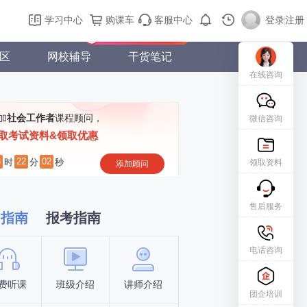
购课车
登录/注册
学习中心
购课车
客服中心
登录
|
注册
新用户专属礼包免费领
区
网校辅导
干货笔记
在线咨询
加
社会工作者
课程顾问，
微信咨询
取考试资料&领取优惠
3
22
02
时
分
秒
领取资料
添加顾问
售后服务
习指南
报考指南
电话咨询
费听课
班级介绍
讲师介绍
新手指南
报名时间
团企培训