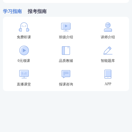
学习指南
报考指南
免费听课
班级介绍
讲师介绍
2023年法考至尊班火热招生中
0元领课
品质教辅
智能题库
2023法考至尊班新考季正式启航：
班主任全程陪伴
小
班督学
辅导、八科
应试实力派
讲师录播+直播双重锁
分、
4轮复习体系
主客一体顺利突破合格线！
APP
直播课堂
报课咨询
点击购买，取证不等待
第一轮复习：【
全科基础巩固
】
理解专业概
念，训练法律逻辑，形成法律思维