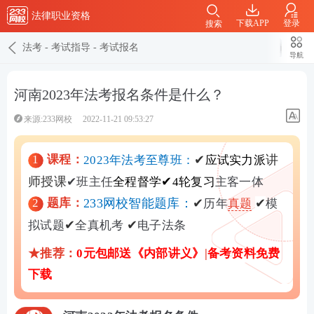
法律职业资格
下载APP
登录
搜索
法考
-
考试指导
-
考试报名
导航
河南2023年法考报名条件是什么？
来源:233网校
2022-11-21 09:53:27
1
课程：
✔
讲
2023年法考至尊班：
应试实力派
师授课
✔
✔
班主任
全程督学
4轮复习
主客一体
2
题库：
233网校智能题库：
✔
✔
历年
真题
模
✔
✔
拟试题
全真机考
电子法条
★推荐：
0元包邮送《内部讲义》
|
备考资料免费
下载