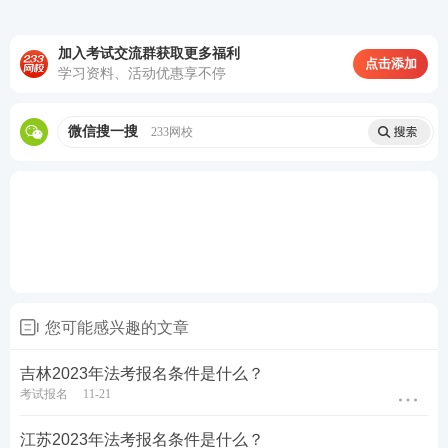
第二轮复习：【
刷题强化记忆
】
以题带点，
强化巩固考点，归纳总结每个考点出题方
加入考试交流群获取更多福利
点击添加
学习资料、活动优惠享不停
式，掌握答题技巧
第三轮复习：【
高频考点带背
】
集中攻克高
微信搜一搜
233网校
频得分考点，考前15页纸+音频磨耳朵,达到
背诵的熟练度
第四轮复习：【
主观题专项冲刺
】
考前1个
月冲刺接力，集中突破主观题
知识点
，掌握
主观题提分技巧，硬核通关
♥
4轮授课体系主客一体，什么都不用多想，
只需要跟着老师学，顺利突破合格线♥
您可能感兴趣的文章
吉林2023年法考报名条件是什么？
备考工具：
【
电子法条查询系统
】【
备考刷题APP下
考试报名
11-21
载
】
江苏2023年法考报名条件是什么？