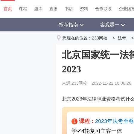
首页
课程
题库
直播
书店
资料
首页
课程
题库
直播
书店
资料
合作联系
企业团
报考指南
客观题一
您现在的位置：
233网校
>
法考
>
北京国家统一法
2023
来源:233网校
2022-11-22 10:06:26
北京2023年法律职业资格考试什
课程：
2023年法考至
1
学
✔
4轮复习
主客一体