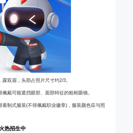
露双眉，头部占照片尺寸约2/3。
得佩戴可能遮挡眼部、面部特征的粗框眼镜。
得着制式服装(不得佩戴职业徽章)，服装颜色应与照
班火热招生中