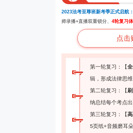
2023法考至尊班新考季正式启航
师录播+直播双重锁分、
4轮复习
点击
第一轮复习：【
全
辑，形成法律思维
第二轮复习：【
刷
纳总结每个考点出
第三轮复习：【
高
5页纸+音频磨耳