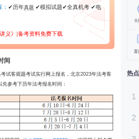
库：
✔
历年
✔
模拟试题
✔
全真机考
✔
电
真题
0
部讲义》
|
备考资料免费下载
直
时间
热
格考试客观题考试实行网上报名，北京2023年法考客
以先参考下历年法考报名时间：
1
2
3