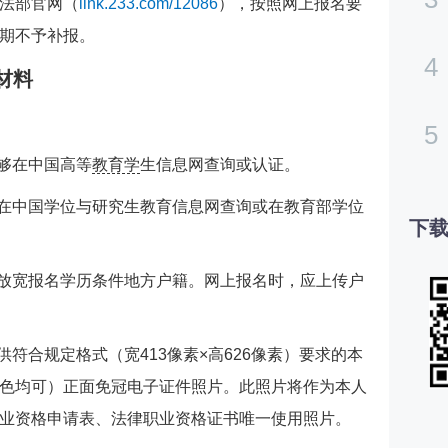
法部官网（
link.233.com/12086
），按照网上报名要
期不予补报。
4
材料
5
能够在中国高等
教育学
生信息网查询或认证。
够在中国学位与研究生教育信息网查询或在教育部学位
下载
有放宽报名学历条件地方户籍。网上报名时，应上传户
供符合规定格式（宽413像素×高626像素）要求的本
色均可）正面免冠电子证件照片。此照片将作为本人
业资格申请表、法律职业资格证书唯一使用照片。