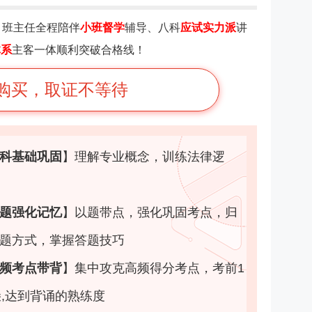
：
班主任全程陪伴
小班督学
辅导、八科
应试实力派
讲
体系
主客一体顺利突破合格线！
购买，取证不等待
科基础巩固
】
理解专业概念，训练法律逻
题强化记忆
】
以题带点，强化巩固考点，归
题方式，掌握答题技巧
频考点带背
】
集中攻克高频得分考点，考前1
朵,达到背诵的熟练度