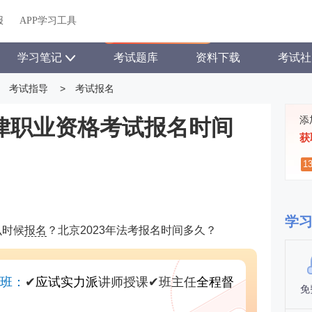
关于我们
帮助中心
APP学习工具
渠道合作
企业团报
报
APP学习工具
APP新客领7天题库会员
学习笔记
考试题库
资料下载
考试社
考试指导
>
考试报名
添
律职业资格考试报名时间
获
1
学
么时候
报名
？北京2023年法考报名时间多久？
尊班：
✔
应试实力派
讲师授课
✔
班主任
全程督
免