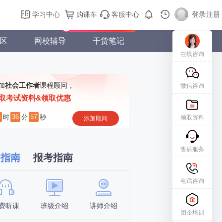
购课车
登录/注册
学习中心
购课车
客服中心
登录
|
注册
新用户专属礼包免费领
区
网校辅导
干货笔记
在线咨询
加
社会工作者
课程顾问，
微信咨询
取考试资料&领取优惠
3
36
57
时
分
秒
领取资料
添加顾问
售后服务
习指南
报考指南
电话咨询
费听课
班级介绍
讲师介绍
新手指南
报名时间
团企培训