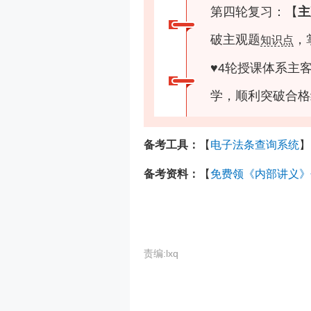
第四轮复习：【
主
破主观题
，
知识点
♥
4轮授课体系主
学，顺利突破合格
备考工具：
【
电子法条查询系统
】
备考资料：
【
免费领《内部讲义》
责编:lxq