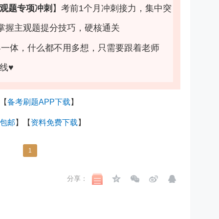
观题专项冲刺
】
考前1个月冲刺接力，集中突
掌握主观题提分技巧，硬核通关
客一体，什么都不用多想，只需要跟着老师
线♥
【
备考刷题APP下载
】
包邮
】【
资料免费下载
】
1
分享：