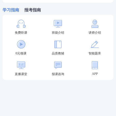
4.被给予二年内不得报名参加国家统一法律职业资格
学习指南
报考指南
考试处理期限未满或者被给予终身不得报名参加国家
统一法律职业资格考试（国家司法考试）处理的；
5.因严重失信行为被国家有关单位确定为失信联合惩
免费听课
班级介绍
讲师介绍
戒对象并纳入国家信用信息共享平台的；
6.因其他情形被给予终身禁止从事法律职业处理的。
0元领课
品质教辅
智能题库
有前款规定情形之一的人员，已经办理报名手续的，
报名无效；已经参加考试的，考试成绩无效。
APP
直播课堂
报课咨询
★
★2023年法考至尊班
2023法考至尊班新考季火热招生：
班主任全程陪伴
小
班督学
辅导、八科
应试实力派
讲师录播+直播双重锁
分、
4轮复习体系
主客一体顺利突破合格线！