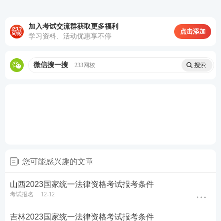
点击购买，取证不等待
加入考试交流群获取更多福利
点击添加
学习资料、活动优惠享不停
第一轮复习：【
全科基础巩固
】
理解专业概
微信搜一搜
233网校
念，训练法律逻辑，形成法律思维
第二轮复习：【
刷题强化记忆
】
以题带点，
强化巩固考点，归纳总结每个考点出题方
式，掌握答题技巧
第三轮复习：【
高频考点带背
】
集中攻克高
频得分考点，考前15页纸+音频磨耳朵,达到
您可能感兴趣的文章
背诵的熟练度
第四轮复习：【
主观题专项冲刺
】
考前1个
山西2023国家统一法律资格考试报考条件
月冲刺接力，集中突破主观题
知识点
，掌握
考试报名
12-12
主观题提分技巧，硬核通关
吉林2023国家统一法律资格考试报考条件