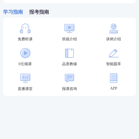
学习指南
报考指南
不定项选择题：每题2分，共15题（86-100题），共3
0分，每题所设选项中至少有一个正确答案，多选、少
选、错选或不选均不得分。
免费听课
班级介绍
讲师介绍
2023年法考至尊班
2023法考至尊班新考季火热招生：
班主任全程陪伴
小
0元领课
品质教辅
智能题库
班督学
辅导、八科
应试实力派
讲师录播+直播双重锁
分、
4轮复习体系
主客一体顺利突破合格线！
APP
直播课堂
报课咨询
点击购买，取证不等待
第一轮复习：【
全科基础巩固
】
理解专业概
念，训练法律逻辑，形成法律思维