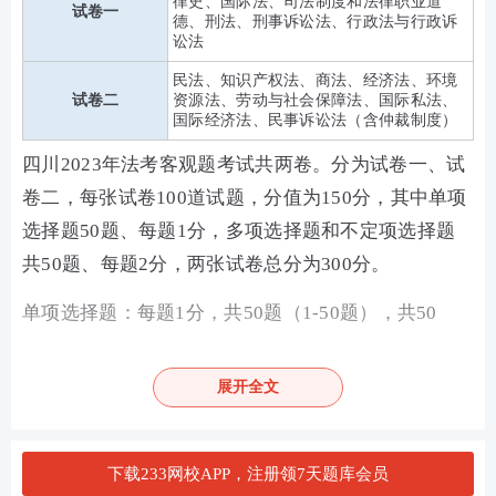
律史、国际法、司法制度和法律职业道
试卷一
德、刑法、刑事诉讼法、行政法与行政诉
讼法
民法、知识产权法、商法、经济法、环境
试卷二
资源法、劳动与社会保障法、国际私法、
国际经济法、民事诉讼法（含仲裁制度）
四川2023年法考客观题考试共两卷。分为试卷一、试
卷二，每张试卷100道试题，分值为150分，其中单项
选择题50题、每题1分，多项选择题和不定项选择题
共50题、每题2分，两张试卷总分为300分。
单项选择题：每题1分，共50题（1-50题），共50
分，每题所设选项中只有一个正确答案，多选、错选
或不选均不得分。
展开全文
多项选择题：每题2分，共35题（51-85题），共70
分，每题所设选项中至少有两个正确答案，多选、少
下载233网校APP，注册领7天题库会员
选、错选或不选均不得分。