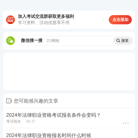
第二轮复习：【
刷题强化记忆
】
以题带点，
强化巩固考点，归纳总结每个考点出题方
加入考试交流群获取更多福利
点击添加
式，掌握答题
技巧
学习资料、活动优惠享不停
第三轮复习：【
高频考点带背
】
集中攻克高
频得分考点，考前15页纸+音频磨耳朵,达到
微信搜一搜
233网校
背诵的熟练度
第四轮复习：【
主观题专项冲刺
】
考前1个
月冲刺接力，集中突破主观题
知识点
，掌握
主观题锁分技巧，硬核通关
♥
4轮授课体系主客一体，什么都不用多想，
跟着老师学，早日通过考试♥
您可能感兴趣的文章
2024年法律职业资格考试报名条件会变吗？
备考工具：
【
电子法条查询系统
】【
备考刷题APP下
考试报名
01-17
载
】
2024年法律职业资格报名时间什么时候