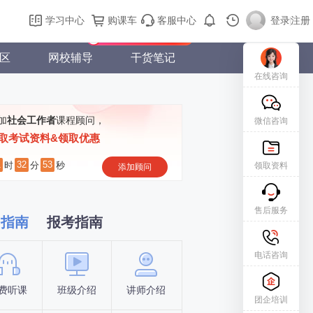
购课车
登录/注册
学习中心
购课车
客服中心
登录
|
注册
新用户专属礼包免费领
区
网校辅导
干货笔记
在线咨询
加
社会工作者
课程顾问，
微信咨询
取考试资料&领取优惠
1
32
52
时
分
秒
领取资料
添加顾问
售后服务
习指南
报考指南
电话咨询
费听课
班级介绍
讲师介绍
新手指南
报名时间
团企培训