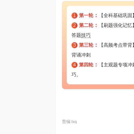
：
1
第一轮
【全科基础巩固
：
2
第二轮
【刷题强化记忆
答题
技巧
：
3
第三轮
【高频考点带背
背诵冲刺
：
4
第四轮
【主观题专项冲
巧。
责编:lxq