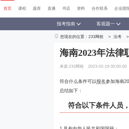
首页
课程
题库
直播
书店
资料
首页
课程
题库
直播
书店
资料
合作联系
企业团
报考指南
客观题一
您现在的位置：
233网校
>
法考
>
海南2023年法
来源:233网校
2023-02-19 00:00:00
符合什么条件可以
报名
参加海南2
总结如下：
符合以下条件人员
1.具有中华人民共和国国籍；